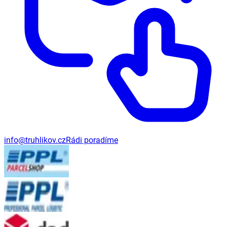
info@truhlikov.cz
Rádi poradíme