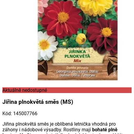
Aktuálně nedostupné
Jiřina plnokvětá směs (MS)
Kód
:
145007766
Jiřina plnokvětá směs je oblíbená letnička vhodná pro
záhony i nádobové výsadby. Rostliny mají
bohaté plně