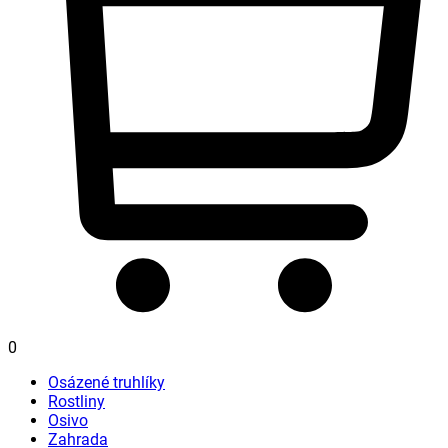
0
Osázené truhlíky
Rostliny
Osivo
Zahrada