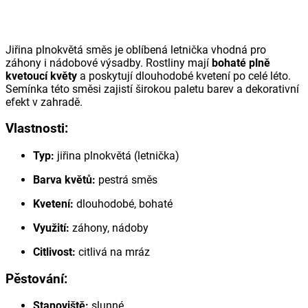
Jiřina plnokvětá směs je oblíbená letnička vhodná pro
záhony i nádobové výsadby. Rostliny mají
bohaté plně
kvetoucí květy
a poskytují dlouhodobé kvetení po celé léto.
Semínka této směsi zajistí širokou paletu barev a dekorativní
efekt v zahradě.
Vlastnosti:
Typ:
jiřina plnokvětá (letnička)
Barva květů:
pestrá směs
Kvetení:
dlouhodobé, bohaté
Využití:
záhony, nádoby
Citlivost:
citlivá na mráz
Pěstování:
Stanoviště:
slunné