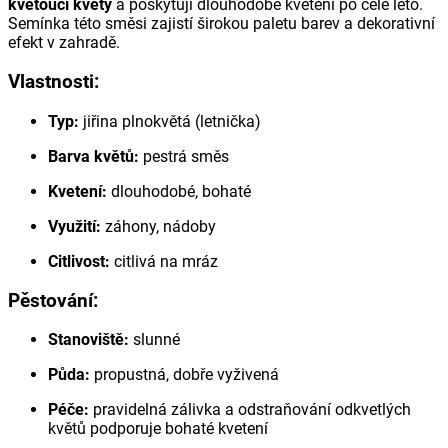
kvetoucí květy
a poskytují dlouhodobé kvetení po celé léto.
Semínka této směsi zajistí širokou paletu barev a dekorativní
efekt v zahradě.
Vlastnosti:
Typ:
jiřina plnokvětá (letnička)
Barva květů:
pestrá směs
Kvetení:
dlouhodobé, bohaté
Využití:
záhony, nádoby
Citlivost:
citlivá na mráz
Pěstování:
Stanoviště:
slunné
Půda:
propustná, dobře vyživená
Péče:
pravidelná zálivka a odstraňování odkvetlých
květů podporuje bohaté kvetení