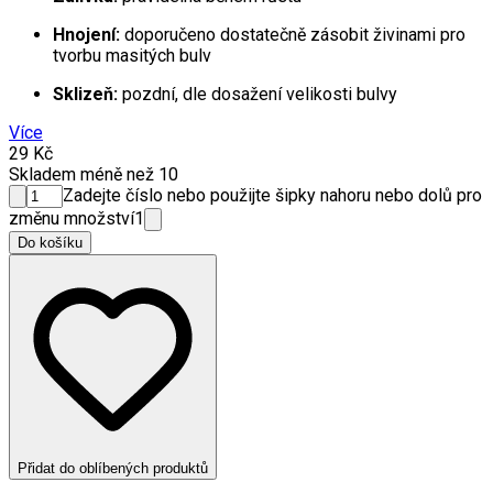
Hnojení:
doporučeno dostatečně zásobit živinami pro
tvorbu masitých bulv
Sklizeň:
pozdní, dle dosažení velikosti bulvy
Více
29 Kč
Skladem méně než 10
Zadejte číslo nebo použijte šipky nahoru nebo dolů pro
změnu množství
1
Do košíku
Přidat do oblíbených produktů