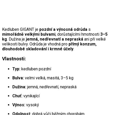
Kedluben GIGANT je
pozdní a výnosná odrůda
s
mimořádně velkými bulvami
, dorůstajícími hmotnosti
3–5
kg
. Dužina je
jemná, nedřevnatí a nepraská
ani při velké
velikosti bulvy. Odrůda je vhodná pro
přímý konzum,
dlouhodobé skladování i krmné účely
.
Vlastnosti:
Typ:
kedluben pozdní
Bulva:
velmi velká, masitá, 3–5 kg
Dužina:
jemná, nedřevnatí, nepraská
Chuť:
vynikající
Výnos:
vysoký
Odolnost:
dobrá vůči běžným chorobám