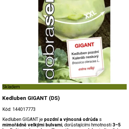
Skladem
Kedluben GIGANT (DS)
Kód
:
144017773
Kedluben GIGANT je
pozdní a výnosná odrůda
s
mimořádně velkými bulvami
, dorůstajícími hmotnosti
3–5