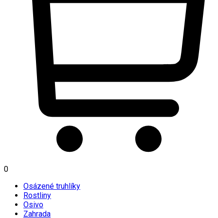
0
Osázené truhlíky
Rostliny
Osivo
Zahrada