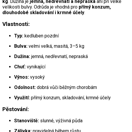
kg
. Dužina je
jemná, nedřevnatí a nepraská
ani při velké
velikosti bulvy. Odrůda je vhodná pro
přímý konzum,
dlouhodobé skladování i krmné účely
.
Vlastnosti:
Typ:
kedluben pozdní
Bulva:
velmi velká, masitá, 3–5 kg
Dužina:
jemná, nedřevnatí, nepraská
Chuť:
vynikající
Výnos:
vysoký
Odolnost:
dobrá vůči běžným chorobám
Využití:
přímý konzum, skladování, krmné účely
Pěstování:
Stanoviště:
slunné, výživná půda
Zálivka:
pravidelná během růstu