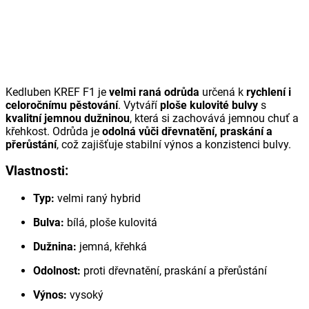
Kedluben KREF F1 je
velmi raná odrůda
určená k
rychlení i
celoročnímu pěstování
. Vytváří
ploše kulovité bulvy
s
kvalitní jemnou dužninou
, která si zachovává jemnou chuť a
křehkost. Odrůda je
odolná vůči dřevnatění, praskání a
přerůstání
, což zajišťuje stabilní výnos a konzistenci bulvy.
Vlastnosti:
Typ:
velmi raný hybrid
Bulva:
bílá, ploše kulovitá
Dužnina:
jemná, křehká
Odolnost:
proti dřevnatění, praskání a přerůstání
Výnos:
vysoký