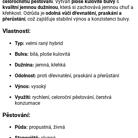
celoročnímu pěstování
. Vytváří
ploše kulovité bulvy
s
kvalitní jemnou dužninou
, která si zachovává jemnou chuť a
křehkost. Odrůda je
odolná vůči dřevnatění, praskání a
přerůstání
, což zajišťuje stabilní výnos a konzistenci bulvy.
Vlastnosti:
Typ:
velmi raný hybrid
Bulva:
bílá, ploše kulovitá
Dužnina:
jemná, křehká
Odolnost:
proti dřevnatění, praskání a přerůstání
Výnos:
vysoký
Využití:
rychlení, celoroční pěstování, čerstvá
konzumace
Pěstování:
Půda:
propustná, živná
Stanoviště:
slunné