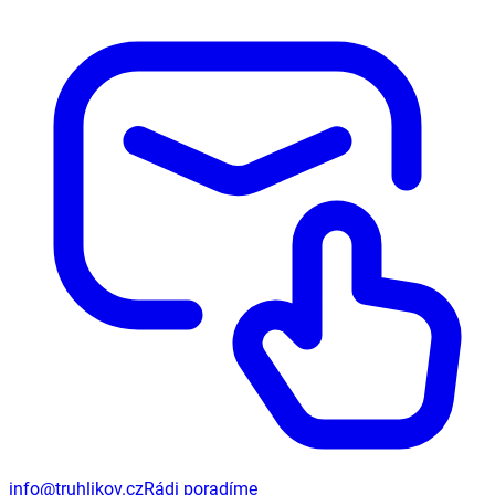
info@truhlikov.cz
Rádi poradíme