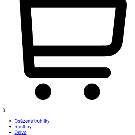
0
Osázené truhlíky
Rostliny
Osivo