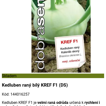
Skladem
Kedluben raný bílý KREF F1 (DS)
Kód
:
144016257
Kedluben KREF F1 je
velmi raná odrůda
určená k
rychlení i