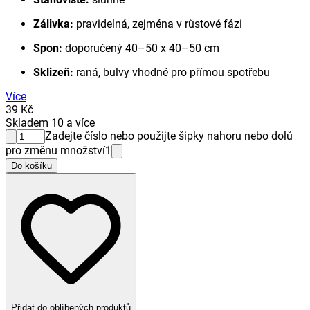
Zálivka:
pravidelná, zejména v růstové fázi
Spon:
doporučený 40–50 x 40–50 cm
Sklizeň:
raná, bulvy vhodné pro přímou spotřebu
Více
39 Kč
Skladem 10 a více
Zadejte číslo nebo použijte šipky nahoru nebo dolů
pro změnu množství
1
Do košíku
Přidat do oblíbených produktů