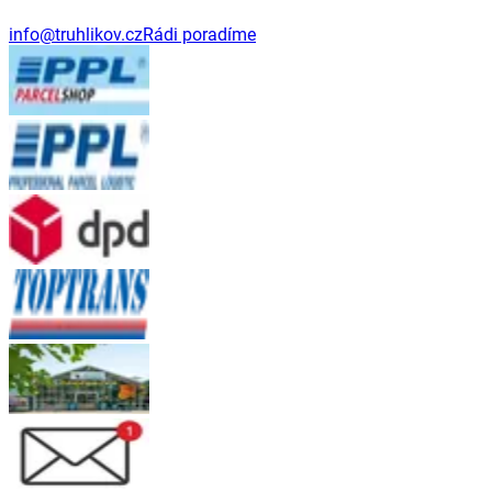
info@truhlikov.cz
Rádi poradíme