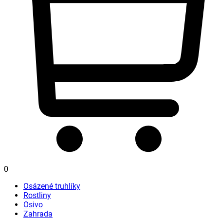
0
Osázené truhlíky
Rostliny
Osivo
Zahrada