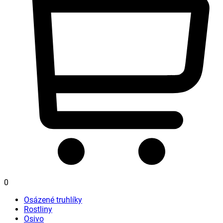
0
Osázené truhlíky
Rostliny
Osivo