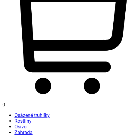
0
Osázené truhlíky
Rostliny
Osivo
Zahrada