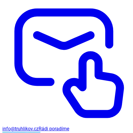
info@truhlikov.cz
Rádi poradíme