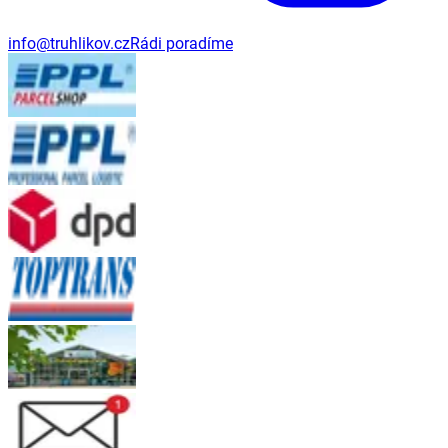
info@truhlikov.cz
Rádi poradíme