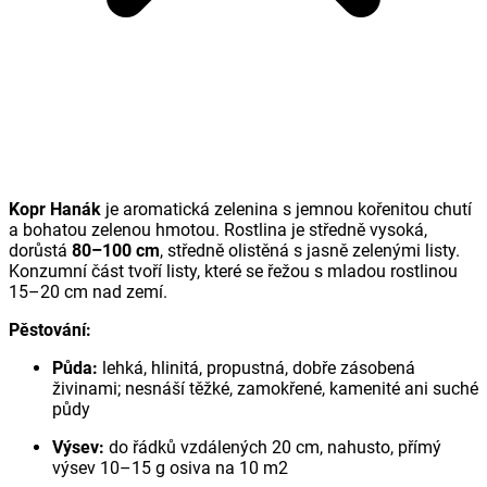
Kopr Hanák
je aromatická zelenina s jemnou kořenitou chutí
a bohatou zelenou hmotou. Rostlina je středně vysoká,
dorůstá
80–100 cm
, středně olistěná s jasně zelenými listy.
Konzumní část tvoří listy, které se řežou s mladou rostlinou
15–20 cm nad zemí.
Pěstování:
Půda:
lehká, hlinitá, propustná, dobře zásobená
živinami; nesnáší těžké, zamokřené, kamenité ani suché
půdy
Výsev:
do řádků vzdálených 20 cm, nahusto, přímý
výsev 10–15 g osiva na 10 m2