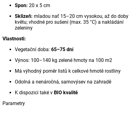
Spon:
20 x 5 cm
Sklizeň:
mladou nať 15–20 cm vysokou, až do doby
květu; vhodné pro sušení (max. 35 °C) a nakládání
zeleniny
Vlastnosti:
Vegetační doba:
65–75 dní
Výnos: 100–140 kg zelené hmoty na 100 m2
Má výhodný poměr listů k celkové hmotě rostliny
Odolná a nenáročná, samovýsev na zahradě
K dispozici také v
BIO kvalitě
Parametry