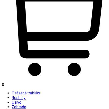
0
Osázené truhlíky
Rostliny
Osivo
Zahrada