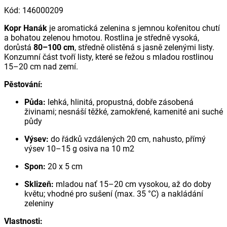
Kód
:
146000209
Kopr Hanák
je aromatická zelenina s jemnou kořenitou chutí
a bohatou zelenou hmotou. Rostlina je středně vysoká,
dorůstá
80–100 cm
, středně olistěná s jasně zelenými listy.
Konzumní část tvoří listy, které se řežou s mladou rostlinou
15–20 cm nad zemí.
Pěstování:
Půda:
lehká, hlinitá, propustná, dobře zásobená
živinami; nesnáší těžké, zamokřené, kamenité ani suché
půdy
Výsev:
do řádků vzdálených 20 cm, nahusto, přímý
výsev 10–15 g osiva na 10 m2
Spon:
20 x 5 cm
Sklizeň:
mladou nať 15–20 cm vysokou, až do doby
květu; vhodné pro sušení (max. 35 °C) a nakládání
zeleniny
Vlastnosti: