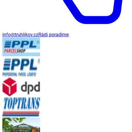
info@truhlikov.cz
Rádi poradíme