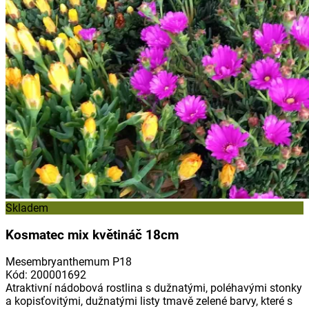
Skladem
Kosmatec mix květináč 18cm
Mesembryanthemum P18
Kód
:
200001692
Atraktivní nádobová rostlina s dužnatými, poléhavými stonky
a kopisťovitými, dužnatými listy tmavě zelené barvy, které s