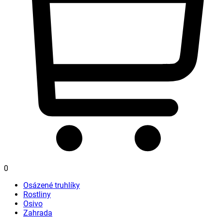
0
Osázené truhlíky
Rostliny
Osivo
Zahrada