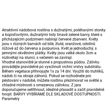
Atraktivní nádobová rostlina s dužnatými, poléhavými stonky
a kopisťovitými, dužnatými listy tmavě zelené barvy, které s
přicházejícím podzimem nabírají červené zbarvení. Květy
jsou v různých barvách od bílé, žluté, oranžové, odstínů
růžové až do červena a purpurova. Květ je jednoduchý, s
jemnými okvětními plátky. Květy jsou velké okolo 3cm a
rozkvétají na slunci, s večerem se zavírají.
Vhodné stanoviště je slunné s propustnou půdou. Zálivku
provádějte pravidelně po vyschnutí vrchní vrstvy substrátu.
Během vegetace přihnojujte 1x za 14 dní. Využití do truhlíků,
nádob či na okraje záhonů. Pokud se rozhodnete pro
pěstování v nádobě, můžete rostlinu přezimovat ve světlé a
chladné místnosti s omezenou zálivkou. Z jara
doporučujeme setřihnout, ideálně přasadit a začít pravidelně
hnojit. BARVY VYBÍRÁME DLE SKLADOVÉ DOSTUPNOSTI.
Parametry