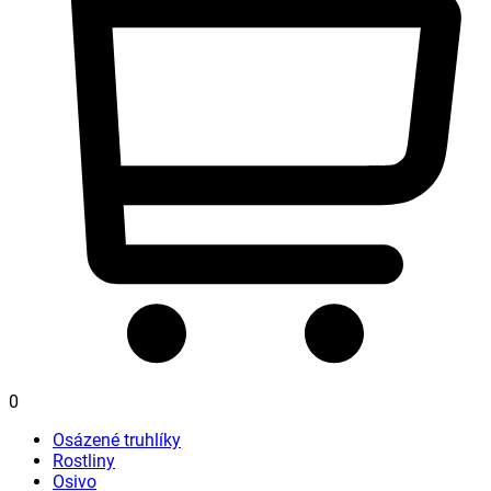
0
Osázené truhlíky
Rostliny
Osivo