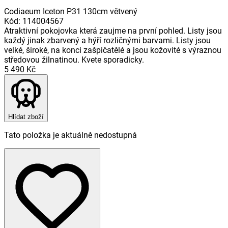
Codiaeum Iceton P31 130cm větvený
Kód
:
114004567
Atraktivní pokojovka která zaujme na první pohled. Listy jsou
každý jinak zbarvený a hýří rozličnými barvami. Listy jsou
velké, široké, na konci zašpičatělé a jsou kožovité s výraznou
středovou žilnatinou. Kvete sporadicky.
5 490 Kč
Hlídat zboží
Tato položka je aktuálně nedostupná