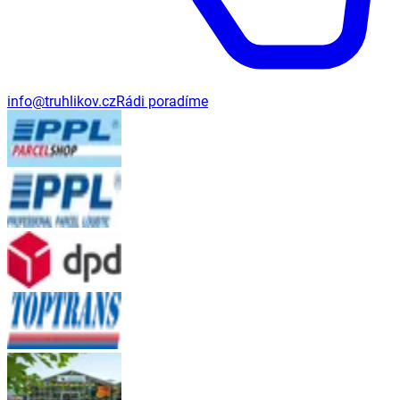
info@truhlikov.cz
Rádi poradíme