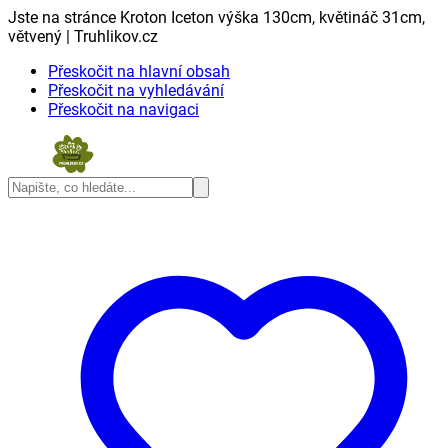
Jste na stránce Kroton Iceton výška 130cm, květináč 31cm,
větvený | Truhlikov.cz
Přeskočit na hlavní obsah
Přeskočit na vyhledávání
Přeskočit na navigaci