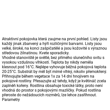
Atraktivní pokojovka která zaujme na první pohled. Listy jsou
každý jinak zbarvený a hýří rozličnými barvami. Listy jsou
velké, široké, na konci zašpičatělé a jsou kožovité s výraznou
středovou žilnatinou. Kvete sporadicky.
Vhodné stanoviště je světlé, bez přímého slunečního svitu s
vysokou vzdušnou vlhkostí. Teplota by nikdy neměla
klesnout pod 16°C. Nejlépe vyhovuje běžná pokojová teplota
20-25°C. Substrát by měl být mírně vlhký, nikoliv přemokřený.
Přihnojujte během vegetace 1x za 14 dní hnojivem na
pokojové rostliny. Přesazujte až tehdy, když je květináč zcela
zaplněň kořeny. Rostlina obsahuje toxické látky, proto není
vhodná do prostor s pokojovými mazlíčky. Pokud rostlina
přeroste do nežádoucích rozměrů, lze lehce zasříhnout.
Parametry