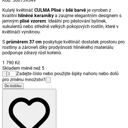
Kód
:
300139349
Kulatý květináč
CULMA Plisé
v
bílé barvě
je vyroben z
kvalitní
hliněné keramiky
a zaujme elegantním designem s
jemným
plisé vzorem
. Ideální pro pěstování bylinek,
sukulentů nebo středně velkých pokojových rostlin, které v
květináči vyniknou.
S
průměrem 37 cm
poskytuje květináč dostatek prostoru pro
rostliny a zároveň díky prodyšnosti hliněného materiálu
podporuje zdravý růst kořenů.
1 790 Kč
Skladem méně než 5
Zadejte číslo nebo použijte šipky nahoru nebo dolů
pro změnu množství
1
Do košíku