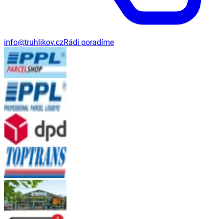
info@truhlikov.cz
Rádi poradíme