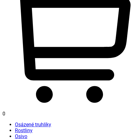
0
Osázené truhlíky
Rostliny
Osivo