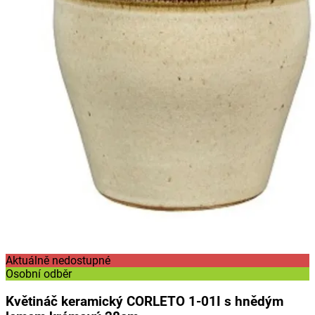
Aktuálně nedostupné
Osobní odběr
Květináč keramický CORLETO 1-01I s hnědým