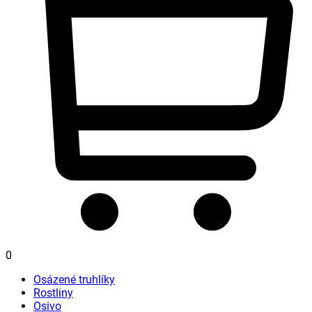
0
Osázené truhlíky
Rostliny
Osivo