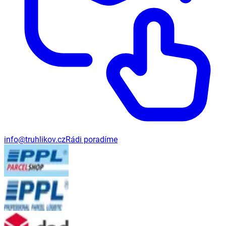
info@truhlikov.cz
Rádi poradíme