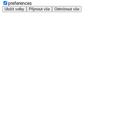
preferences
Uložit volby
Přijmout vše
Odmítnout vše