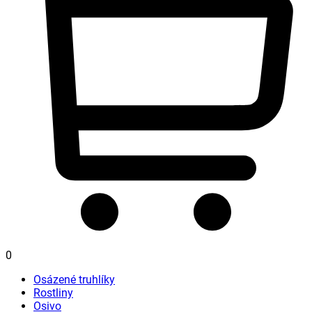
0
Osázené truhlíky
Rostliny
Osivo