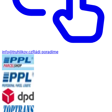
info@truhlikov.cz
Rádi poradíme