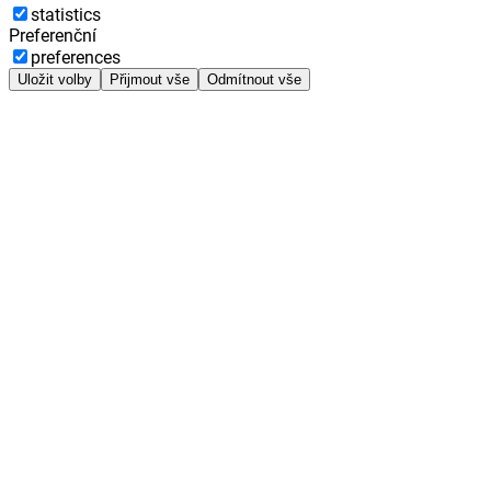
statistics
Preferenční
preferences
Uložit volby
Přijmout vše
Odmítnout vše