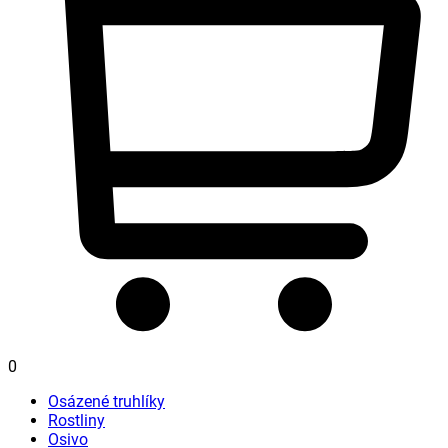
0
Osázené truhlíky
Rostliny
Osivo