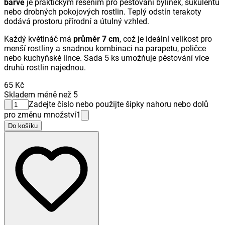
barvě
je praktickým řešením pro pěstování bylinek, sukulentů
nebo drobných pokojových rostlin. Teplý odstín terakoty
dodává prostoru přírodní a útulný vzhled.
Každý květináč má
průměr 7 cm
, což je ideální velikost pro
menší rostliny a snadnou kombinaci na parapetu, poličce
nebo kuchyňské lince. Sada 5 ks umožňuje pěstování více
druhů rostlin najednou.
65 Kč
Skladem méně než 5
Zadejte číslo nebo použijte šipky nahoru nebo dolů
pro změnu množství
1
Do košíku