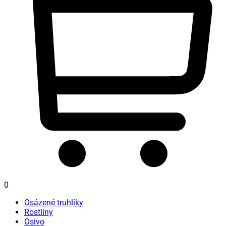
0
Osázené truhlíky
Rostliny
Osivo