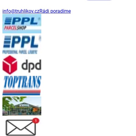
info@truhlikov.cz
Rádi poradíme