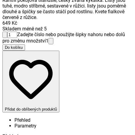
Raritní pokojová tilandsie, česky zvaná kykatka. Listy jsou
tuhé, modro stříbrné, sestavené v růžici. listy jsou poměrně
dlouhé a špičky se často stáčí pod rostlinu. Kvete fialkově
červeně z růžice.
649 Kč
Skladem méně než 5
Zadejte číslo nebo použijte šipky nahoru nebo dolů
pro změnu množství
1
Do košíku
Přidat do oblíbených produktů
Přehled
Parametry