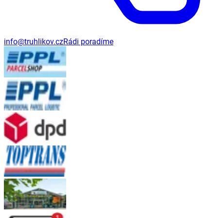
info@truhlikov.cz
Rádi poradíme