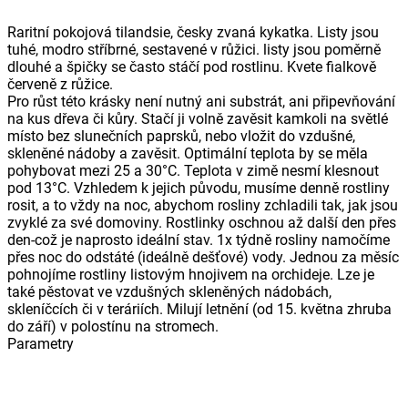
Raritní pokojová tilandsie, česky zvaná kykatka. Listy jsou
tuhé, modro stříbrné, sestavené v růžici. listy jsou poměrně
dlouhé a špičky se často stáčí pod rostlinu. Kvete fialkově
červeně z růžice.
Pro růst této krásky není nutný ani substrát, ani připevňování
na kus dřeva či kůry. Stačí ji volně zavěsit kamkoli na světlé
místo bez slunečních paprsků, nebo vložit do vzdušné,
skleněné nádoby a zavěsit. Optimální teplota by se měla
pohybovat mezi 25 a 30°C. Teplota v zimě nesmí klesnout
pod 13°C. Vzhledem k jejich původu, musíme denně rostliny
rosit, a to vždy na noc, abychom rosliny zchladili tak, jak jsou
zvyklé za své domoviny. Rostlinky oschnou až další den přes
den-což je naprosto ideální stav. 1x týdně rosliny namočíme
přes noc do odstáté (ideálně dešťové) vody. Jednou za měsíc
pohnojíme rostliny listovým hnojivem na orchideje. Lze je
také pěstovat ve vzdušných skleněných nádobách,
skleníčcích či v teráriích. Milují letnění (od 15. května zhruba
do září) v polostínu na stromech.
Parametry