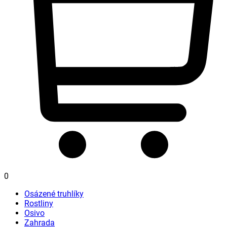
0
Osázené truhlíky
Rostliny
Osivo
Zahrada