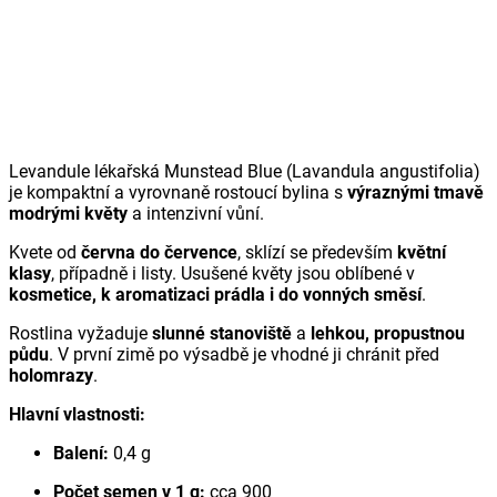
Levandule lékařská Munstead Blue (
Lavandula angustifolia
)
je kompaktní a vyrovnaně rostoucí bylina s
výraznými tmavě
modrými květy
a intenzivní vůní.
Kvete od
června do července
, sklízí se především
květní
klasy
, případně i listy. Usušené květy jsou oblíbené v
kosmetice, k aromatizaci prádla i do vonných směsí
.
Rostlina vyžaduje
slunné stanoviště
a
lehkou, propustnou
půdu
. V první zimě po výsadbě je vhodné ji chránit před
holomrazy
.
Hlavní vlastnosti:
Balení:
0,4 g
Počet semen v 1 g:
cca 900