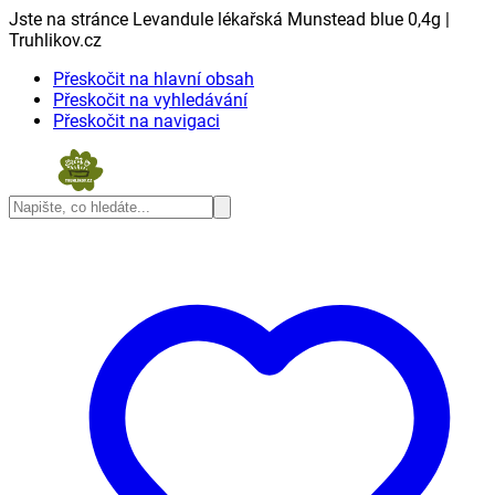
Jste na stránce Levandule lékařská Munstead blue 0,4g |
Truhlikov.cz
Přeskočit na hlavní obsah
Přeskočit na vyhledávání
Přeskočit na navigaci