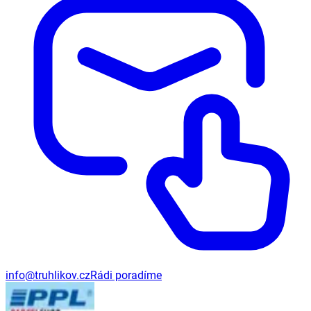
info@truhlikov.cz
Rádi poradíme