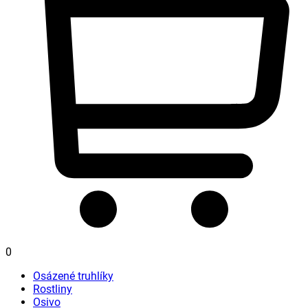
0
Osázené truhlíky
Rostliny
Osivo