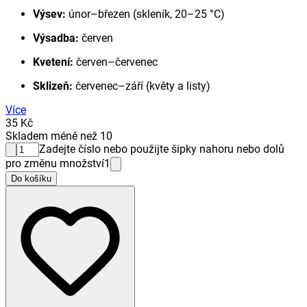
Výsev:
únor–březen (skleník, 20–25 °C)
Výsadba:
červen
Kvetení:
červen–červenec
Sklizeň:
červenec–září (květy a listy)
Více
35 Kč
Skladem méně než 10
Zadejte číslo nebo použijte šipky nahoru nebo dolů
pro změnu množství
1
Do košíku