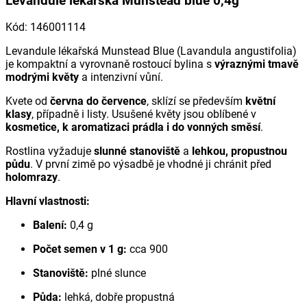
Levandule lékařská Munstead blue 0,4g
Kód
:
146001114
Levandule lékařská Munstead Blue (
Lavandula angustifolia
)
je kompaktní a vyrovnaně rostoucí bylina s
výraznými tmavě
modrými květy
a intenzivní vůní.
Kvete od
června do července
, sklízí se především
květní
klasy
, případně i listy. Usušené květy jsou oblíbené v
kosmetice, k aromatizaci prádla i do vonných směsí
.
Rostlina vyžaduje
slunné stanoviště
a
lehkou, propustnou
půdu
. V první zimě po výsadbě je vhodné ji chránit před
holomrazy
.
Hlavní vlastnosti:
Balení:
0,4 g
Počet semen v 1 g:
cca 900
Stanoviště:
plné slunce
Půda:
lehká, dobře propustná