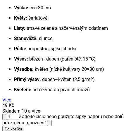
Výška:
cca 30 cm
Květy:
šarlatové
Listy:
tmavě zelené s načervenalým odstínem
Stanoviště:
slunce
Půda:
propustná, spíše chudší
Výsev:
březen–duben (pařeniště, 15 °C)
Výsadba:
květen (nízké kultivary 20×30 cm)
Přímý výsev:
duben–květen (2,5 g/m2)
Kvetení:
od června do prvních mrazů
Více
49 Kč
Skladem 10 a více
Zadejte číslo nebo použijte šipky nahoru nebo dolů
pro změnu množství
1
Do košíku