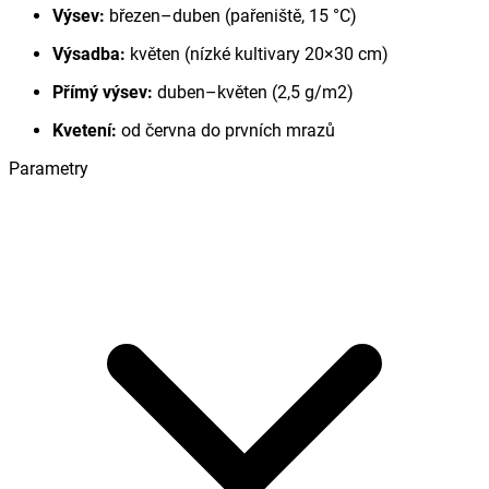
Výsev:
březen–duben (pařeniště, 15 °C)
Výsadba:
květen (nízké kultivary 20×30 cm)
Přímý výsev:
duben–květen (2,5 g/m2)
Kvetení:
od června do prvních mrazů
Parametry