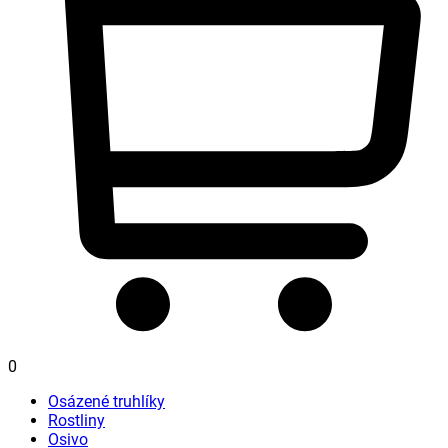
0
Osázené truhlíky
Rostliny
Osivo