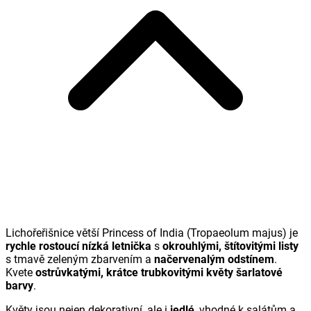
Lichořeřišnice větší Princess of India (
Tropaeolum majus
) je
rychle rostoucí nízká letnička
s
okrouhlými, štítovitými listy
s tmavě zeleným zbarvením a
načervenalým odstínem
.
Kvete
ostrůvkatými, krátce trubkovitými květy šarlatové
barvy
.
Květy jsou nejen dekorativní, ale i
jedlé
, vhodné k salátům a