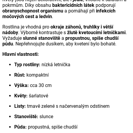
pokrmům. Díky obsahu
baktericidních látek
podporují
obranyschopnost organismu
a pomáhají při
infekcích
močových cest a ledvin
.
Rostlina je vhodná pro
okraje záhonů, truhlíky i větší
nádoby
. Výborně kontrastuje s
žlutě kvetoucími letničkami
.
Vyžaduje
slunné stanoviště
a
propustnou, spíše chudší
půdu
. Nepřehnojujte dusíkem, aby kvetení bylo bohaté.
Hlavní vlastnosti:
Typ rostliny:
nízká letnička
Růst:
kompaktní
Výška:
cca 30 cm
Květy:
šarlatové
Listy:
tmavě zelené s načervenalým odstínem
Stanoviště:
slunce
Půda:
propustná, spíše chudší