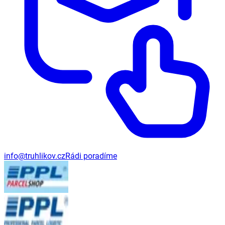
info@truhlikov.cz
Rádi poradíme