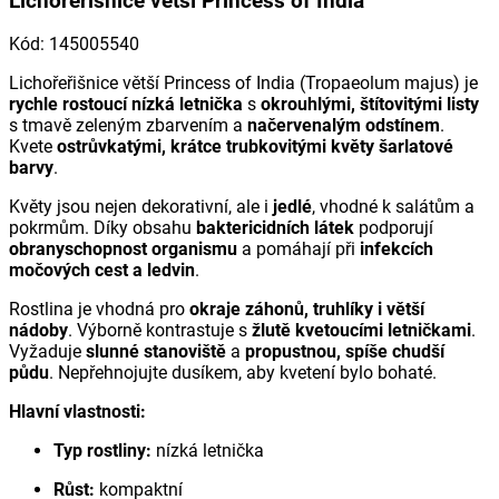
Lichořeřišnice větší Princess of India
Kód
:
145005540
Lichořeřišnice větší Princess of India (
Tropaeolum majus
) je
rychle rostoucí nízká letnička
s
okrouhlými, štítovitými listy
s tmavě zeleným zbarvením a
načervenalým odstínem
.
Kvete
ostrůvkatými, krátce trubkovitými květy šarlatové
barvy
.
Květy jsou nejen dekorativní, ale i
jedlé
, vhodné k salátům a
pokrmům. Díky obsahu
baktericidních látek
podporují
obranyschopnost organismu
a pomáhají při
infekcích
močových cest a ledvin
.
Rostlina je vhodná pro
okraje záhonů, truhlíky i větší
nádoby
. Výborně kontrastuje s
žlutě kvetoucími letničkami
.
Vyžaduje
slunné stanoviště
a
propustnou, spíše chudší
půdu
. Nepřehnojujte dusíkem, aby kvetení bylo bohaté.
Hlavní vlastnosti:
Typ rostliny:
nízká letnička
Růst:
kompaktní