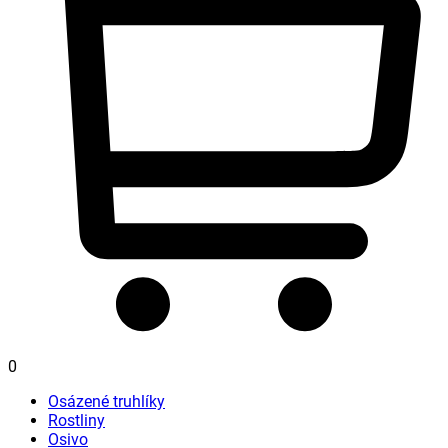
0
Osázené truhlíky
Rostliny
Osivo