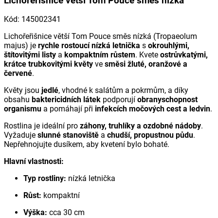
Lichořeřišnice větší Tom Pouce směs nízká
Kód
:
145002341
Lichořeřišnice větší Tom Pouce směs nízká (
Tropaeolum
majus
) je
rychle rostoucí nízká letnička
s
okrouhlými,
štítovitými listy
a
kompaktním růstem
. Kvete
ostrůvkatými,
krátce trubkovitými květy
ve
směsi žluté, oranžové a
červené
.
Květy jsou
jedlé
, vhodné k salátům a pokrmům, a díky
obsahu
baktericidních látek
podporují
obranyschopnost
organismu
a pomáhají při
infekcích močových cest a ledvin
.
Rostlina je ideální pro
záhony, truhlíky a ozdobné nádoby
.
Vyžaduje
slunné stanoviště
a
chudší, propustnou půdu
.
Nepřehnojujte dusíkem, aby kvetení bylo bohaté.
Hlavní vlastnosti:
Typ rostliny:
nízká letnička
Růst:
kompaktní
Výška:
cca 30 cm