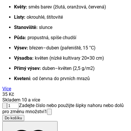
Květy:
směs barev (žlutá, oranžová, červená)
Listy:
okrouhlé, štítovité
Stanoviště:
slunce
Půda:
propustná, spíše chudší
Výsev:
březen–duben (pařeniště, 15 °C)
Výsadba:
květen (nízké kultivary 20×30 cm)
Přímý výsev:
duben–květen (2,5 g/m2)
Kvetení:
od června do prvních mrazů
Více
35 Kč
Skladem 10 a více
Zadejte číslo nebo použijte šipky nahoru nebo dolů
pro změnu množství
1
Do košíku