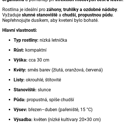
Rostlina je ideální pro
záhony, truhlíky a ozdobné nádoby
.
Vyžaduje
slunné stanoviště
a
chudší, propustnou půdu
.
Nepřehnojujte dusíkem, aby kvetení bylo bohaté.
Hlavní vlastnosti:
Typ rostliny:
nízká letnička
Růst:
kompaktní
Výška:
cca 30 cm
Květy:
směs barev (žlutá, oranžová, červená)
Listy:
okrouhlé, štítovité
Stanoviště:
slunce
Půda:
propustná, spíše chudší
Výsev:
březen–duben (pařeniště, 15 °C)
Výsadba:
květen (nízké kultivary 20×30 cm)