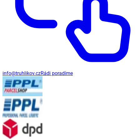
info@truhlikov.cz
Rádi poradíme