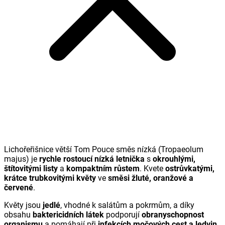
Lichořeřišnice větší Tom Pouce směs nízká (
Tropaeolum
majus
) je
rychle rostoucí nízká letnička
s
okrouhlými,
štítovitými listy
a
kompaktním růstem
. Kvete
ostrůvkatými,
krátce trubkovitými květy
ve
směsi žluté, oranžové a
červené
.
Květy jsou
jedlé
, vhodné k salátům a pokrmům, a díky
obsahu
baktericidních látek
podporují
obranyschopnost
organismu
a pomáhají při
infekcích močových cest a ledvin
.