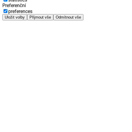
Preferenční
preferences
Uložit volby
Přijmout vše
Odmítnout vše