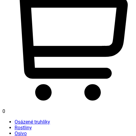
0
Osázené truhlíky
Rostliny
Osivo