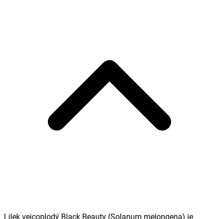
Lilek vejcoplodý Black Beauty (
Solanum melongena
) je