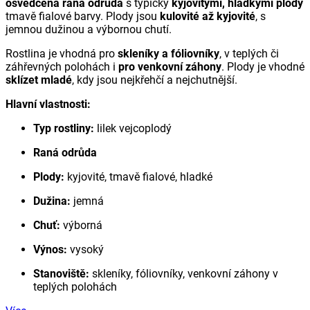
osvědčená raná odrůda
s typicky
kyjovitými, hladkými plody
tmavě fialové barvy. Plody jsou
kulovité až kyjovité
, s
jemnou dužinou a výbornou chutí.
Rostlina je vhodná pro
skleníky a fóliovníky
, v teplých či
záhřevných polohách i
pro venkovní záhony
. Plody je vhodné
sklízet mladé
, kdy jsou nejkřehčí a nejchutnější.
Hlavní vlastnosti:
Typ rostliny:
lilek vejcoplodý
Raná odrůda
Plody:
kyjovité, tmavě fialové, hladké
Dužina:
jemná
Chuť:
výborná
Výnos:
vysoký
Stanoviště:
skleníky, fóliovníky, venkovní záhony v
teplých polohách