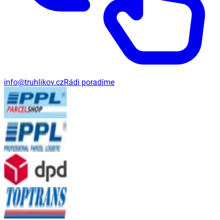
info@truhlikov.cz
Rádi poradíme