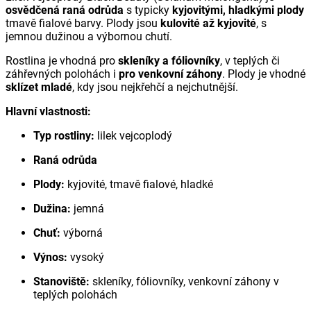
osvědčená raná odrůda
s typicky
kyjovitými, hladkými plody
tmavě fialové barvy. Plody jsou
kulovité až kyjovité
, s
jemnou dužinou a výbornou chutí.
Rostlina je vhodná pro
skleníky a fóliovníky
, v teplých či
záhřevných polohách i
pro venkovní záhony
. Plody je vhodné
sklízet mladé
, kdy jsou nejkřehčí a nejchutnější.
Hlavní vlastnosti:
Typ rostliny:
lilek vejcoplodý
Raná odrůda
Plody:
kyjovité, tmavě fialové, hladké
Dužina:
jemná
Chuť:
výborná
Výnos:
vysoký
Stanoviště:
skleníky, fóliovníky, venkovní záhony v
teplých polohách