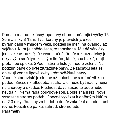
Pomalu rostoucí krásný, opadavý strom dorůstající výšky 15-
20m a šířky 8-12m. Tvar koruny je pravidelný, úzce
pyramidální v mladém věku, později se mění na oválnou až
vejčitou. Kůra je hnědo-šedá, rozpraskaná. Mladé větvičky
jsou zelené, později červeno-hnědé. Dobře rozpoznatelný je
díky svým srdčitým zeleným listům, které jsou lesklé, mají
protáhlou špičku. SPodní strena listu je modro-zelená. Na
podzim barví do sytě žlutažluté barvy. Ze začátku léta se
objevují vonné lipové květy krémově-žluté barvy.
Vhodné stanoviště je slunné až polostinné s mírně vlhkou
půdou. Snese i krátkodobá sucha, ale může být náchylnější
na choroby a škůdce. Přednost dává zásadité půdě nebo
neutrální. Nemá ráda posypové soli. Dobře snáší řez. Nově
vysazené stromy potřebují pevně vyvázat k opěrným kůlům
na 2-3 roky. Rostliny za tu dobu dobře zakoření a budou růst
rovně. Použití do parků, zahrad, stromořadí.
Parametry