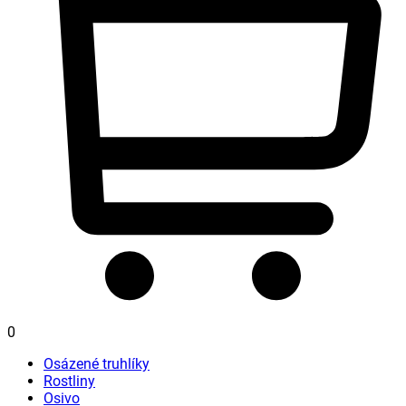
0
Osázené truhlíky
Rostliny
Osivo