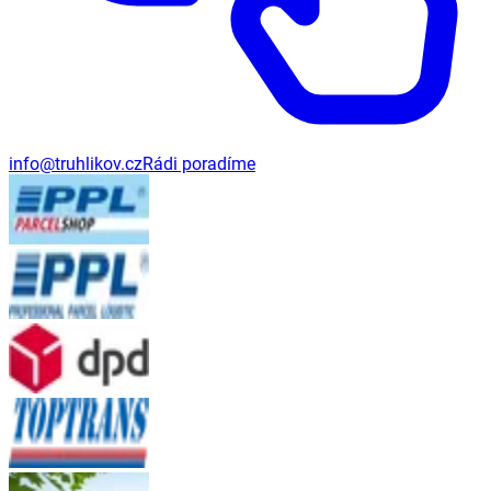
info@truhlikov.cz
Rádi poradíme