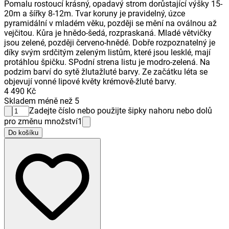
Pomalu rostoucí krásný, opadavý strom dorůstající výšky 15-
20m a šířky 8-12m. Tvar koruny je pravidelný, úzce
pyramidální v mladém věku, později se mění na oválnou až
vejčitou. Kůra je hnědo-šedá, rozpraskaná. Mladé větvičky
jsou zelené, později červeno-hnědé. Dobře rozpoznatelný je
díky svým srdčitým zeleným listům, které jsou lesklé, mají
protáhlou špičku. SPodní strena listu je modro-zelená. Na
podzim barví do sytě žlutažluté barvy. Ze začátku léta se
objevují vonné lipové květy krémově-žluté barvy.
4 490 Kč
Skladem méně než 5
Zadejte číslo nebo použijte šipky nahoru nebo dolů
pro změnu množství
1
Do košíku