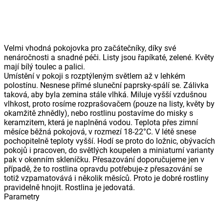
Velmi vhodná pokojovka pro začátečníky, díky své
nenáročnosti a snadné péči. Listy jsou řapíkaté, zelené. Květy
mají bílý toulec a palici.
Umístění v pokoji s rozptýleným světlem až v lehkém
polostínu. Nesnese přímé sluneční paprsky-spálí se. Zálivka
taková, aby byla zemina stále vlhká. Miluje vyšší vzdušnou
vlhkost, proto rosíme rozprašovačem (pouze na listy, květy by
okamžitě zhnědly), nebo rostlinu postavíme do misky s
keramzitem, která je naplněná vodou. Teplota přes zimní
měsíce běžná pokojová, v rozmezí 18-22°C. V létě snese
pochopitelně teploty vyšší. Hodí se proto do ložnic, obývacích
pokojů i pracoven, do světlých koupelen a miniaturní varianty
pak v okenním skleníčku. Přesazování doporučujeme jen v
případě, že to rostlina opravdu potřebuje-z přesazování se
totiž vzpamatovává i několik měsíců. Proto je dobré rostliny
pravidelně hnojit. Rostlina je jedovatá.
Parametry