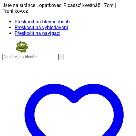
Jste na stránce Lopatkovec 'Picasso' květináč 17cm |
Truhlikov.cz
Přeskočit na hlavní obsah
Přeskočit na vyhledávání
Přeskočit na navigaci