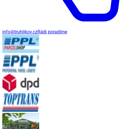
info@truhlikov.cz
Rádi poradíme