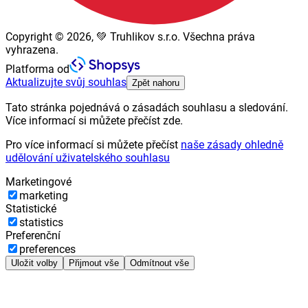
Copyright © 2026, 💚 Truhlikov s.r.o. Všechna práva
vyhrazena.
Platforma od
Aktualizujte svůj souhlas
Zpět nahoru
Tato stránka pojednává o zásadách souhlasu a sledování.
Více informací si můžete přečíst zde.
Pro více informací si můžete přečíst
naše zásady ohledně
udělování uživatelského souhlasu
Marketingové
marketing
Statistické
statistics
Preferenční
preferences
Uložit volby
Přijmout vše
Odmítnout vše