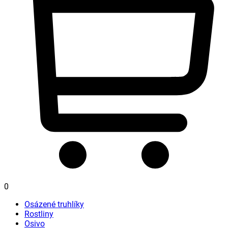
0
Osázené truhlíky
Rostliny
Osivo