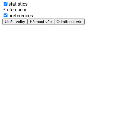
statistics
Preferenční
preferences
Uložit volby
Přijmout vše
Odmítnout vše