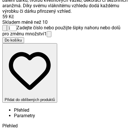
balení dárků, tvorbu květinových vazeb, dekorací či sezónních
aranžmá. Díky svému vláknitému vzhledu dodá každému
výrobku či dárku přirozený vzhled.
59 Kč
Skladem méně než 10
Zadejte číslo nebo použijte šipky nahoru nebo dolů
pro změnu množství
1
Do košíku
Přidat do oblíbených produktů
Přehled
Parametry
Přehled