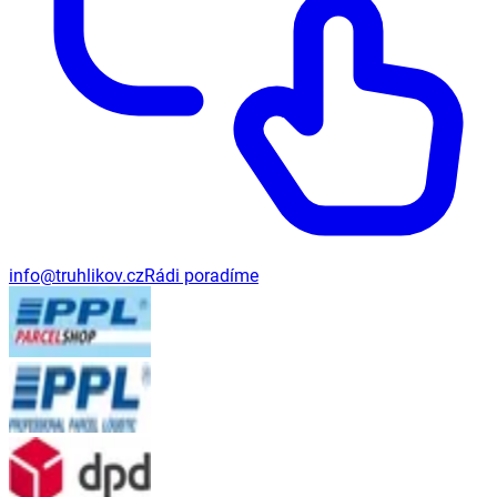
info@truhlikov.cz
Rádi poradíme