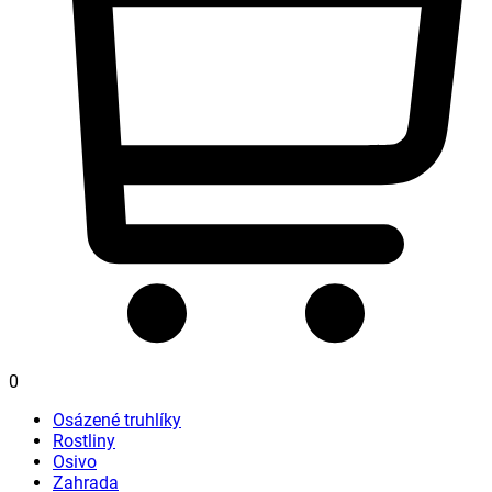
0
Osázené truhlíky
Rostliny
Osivo
Zahrada