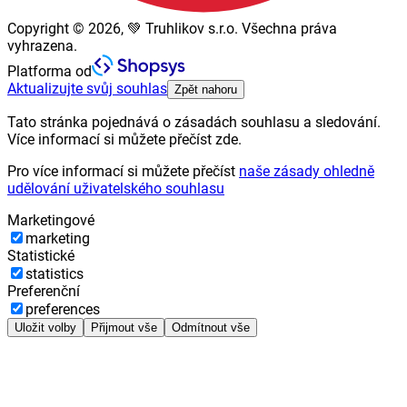
Copyright © 2026, 💚 Truhlikov s.r.o. Všechna práva
vyhrazena.
Platforma od
Aktualizujte svůj souhlas
Zpět nahoru
Tato stránka pojednává o zásadách souhlasu a sledování.
Více informací si můžete přečíst zde.
Pro více informací si můžete přečíst
naše zásady ohledně
udělování uživatelského souhlasu
Marketingové
marketing
Statistické
statistics
Preferenční
preferences
Uložit volby
Přijmout vše
Odmítnout vše