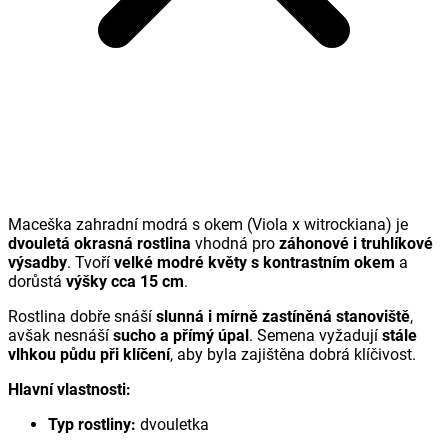
Maceška zahradní modrá s okem (
Viola x witrockiana
) je
dvouletá okrasná rostlina
vhodná pro
záhonové i truhlíkové
výsadby
. Tvoří
velké modré květy s kontrastním okem
a
dorůstá
výšky cca 15 cm
.
Rostlina dobře snáší
slunná i mírně zastíněná stanoviště
,
avšak nesnáší
sucho a přímý úpal
. Semena vyžadují
stále
vlhkou půdu při klíčení
, aby byla zajištěna dobrá klíčivost.
Hlavní vlastnosti:
Typ rostliny:
dvouletka