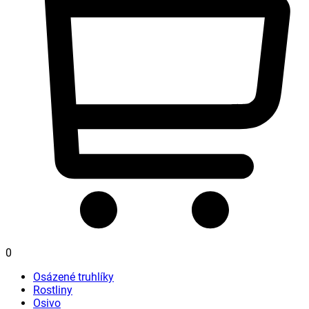
0
Osázené truhlíky
Rostliny
Osivo