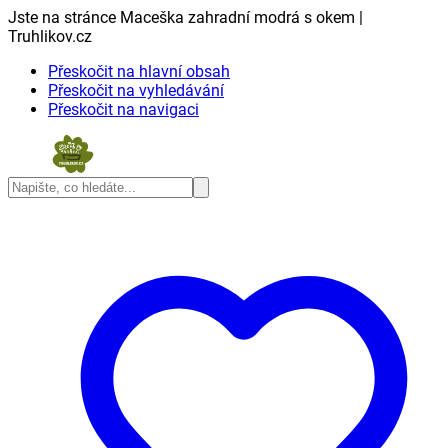
Jste na stránce Maceška zahradní modrá s okem |
Truhlikov.cz
Přeskočit na hlavní obsah
Přeskočit na vyhledávání
Přeskočit na navigaci