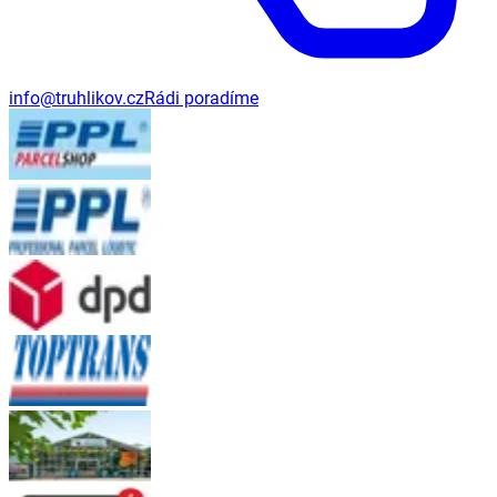
info@truhlikov.cz
Rádi poradíme