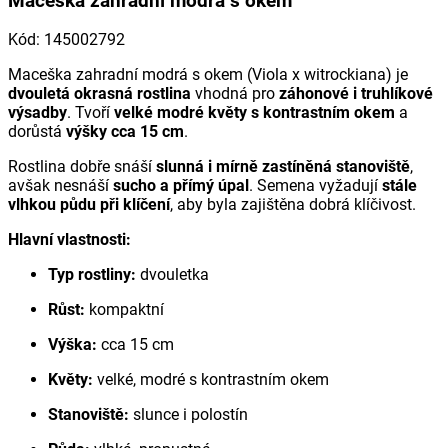
Maceška zahradní modrá s okem
Kód
:
145002792
Maceška zahradní modrá s okem (
Viola x witrockiana
) je
dvouletá okrasná rostlina
vhodná pro
záhonové i truhlíkové
výsadby
. Tvoří
velké modré květy s kontrastním okem
a
dorůstá
výšky cca 15 cm
.
Rostlina dobře snáší
slunná i mírně zastíněná stanoviště
,
avšak nesnáší
sucho a přímý úpal
. Semena vyžadují
stále
vlhkou půdu při klíčení
, aby byla zajištěna dobrá klíčivost.
Hlavní vlastnosti:
Typ rostliny:
dvouletka
Růst:
kompaktní
Výška:
cca 15 cm
Květy:
velké, modré s kontrastním okem
Stanoviště:
slunce i polostín