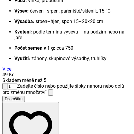
Půda:
vlhká, propustná
Výsev:
červen–srpen, pařeniště/skleník, 15 °C
Výsadba:
srpen–říjen, spon 15–20×20 cm
Kvetení:
podle termínu výsevu – na podzim nebo na
jaře
Počet semen v 1 g:
cca 750
Využití:
záhony, skupinové výsadby, truhlíky
Více
49 Kč
Skladem méně než 5
Zadejte číslo nebo použijte šipky nahoru nebo dolů
pro změnu množství
1
Do košíku