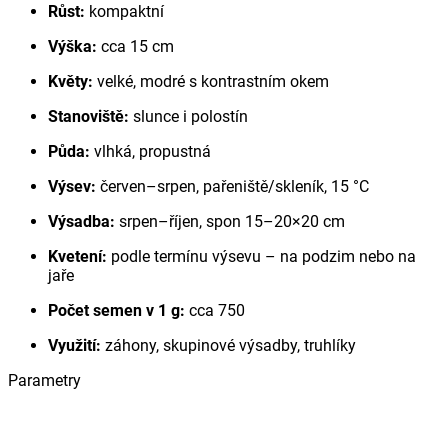
Růst:
kompaktní
Výška:
cca 15 cm
Květy:
velké, modré s kontrastním okem
Stanoviště:
slunce i polostín
Půda:
vlhká, propustná
Výsev:
červen–srpen, pařeniště/skleník, 15 °C
Výsadba:
srpen–říjen, spon 15–20×20 cm
Kvetení:
podle termínu výsevu – na podzim nebo na
jaře
Počet semen v 1 g:
cca 750
Využití:
záhony, skupinové výsadby, truhlíky
Parametry