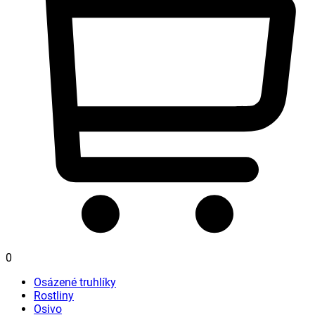
0
Osázené truhlíky
Rostliny
Osivo