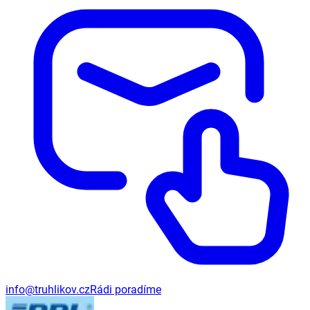
info@truhlikov.cz
Rádi poradíme