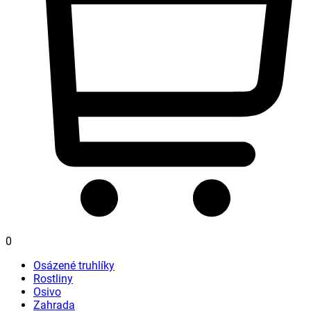
0
Osázené truhlíky
Rostliny
Osivo
Zahrada