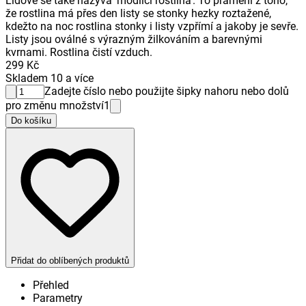
Lidově se také nazývá 'modlící rostlina'. To pramení z toho,
že rostlina má přes den listy se stonky hezky roztažené,
kdežto na noc rostlina stonky i listy vzpřímí a jakoby je sevře.
Listy jsou oválné s výrazným žilkováním a barevnými
kvrnami. Rostlina čistí vzduch.
299 Kč
Skladem 10 a více
Zadejte číslo nebo použijte šipky nahoru nebo dolů
pro změnu množství
1
Do košíku
Přidat do oblíbených produktů
Přehled
Parametry