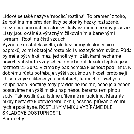
Lidově se také nazývá 'modlící rostlina'. To pramení z toho,
že rostlina má přes den listy se stonky hezky roztažené,
kdežto na noc rostlina stonky i listy vzpřímí a jakoby je sevře.
Listy jsou oválné s výrazným žilkováním a barevnými
kvrnami. Rostlina čistí vzduch.
Vyžaduje dostatek světla, ale bez přímých slunečních
paprsků, velmi obstojně roste ale i v rozptýleném světle. Půda
by měla být vlhká, mezi jednotlivými zálivkami necháme
povrch substrátu vždy lehce proschnout. Ideální teplota je v
rozmezí 25-30°C. V zimě by pak neměla klesnout pod 18°C. K
dobrému růstu potřebuje vyšší vzdušnou vlhkost, proto se jí
líbí v různých skleněných nádobách, teráriích či světlých
koupelnách. Rostliny tedy pravidelně rosíme, nebo je alespoň
postavíme na vyšší misku naplněnou keramzitem plnou
vody. Tak rostlině zajistíme příjemné mikroklima. Maranty
nikdy nestavte k otevřenému oknu, nesnáší průvan a velmi
rychle poté hyne. ROSTLINY V MIXU VYBÍRÁME DLE
SKLADOVÉ DOSTUPNOSTI.
Parametry