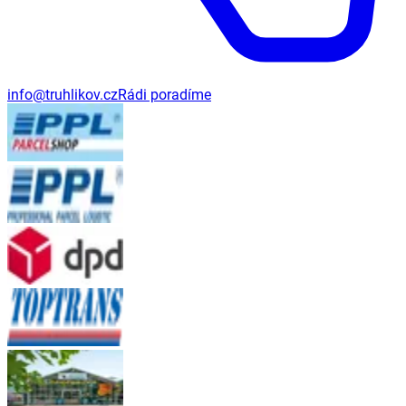
info@truhlikov.cz
Rádi poradíme