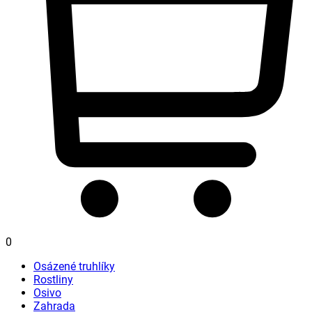
0
Osázené truhlíky
Rostliny
Osivo
Zahrada