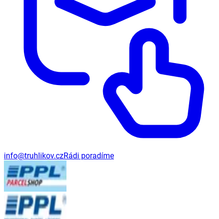
info@truhlikov.cz
Rádi poradíme