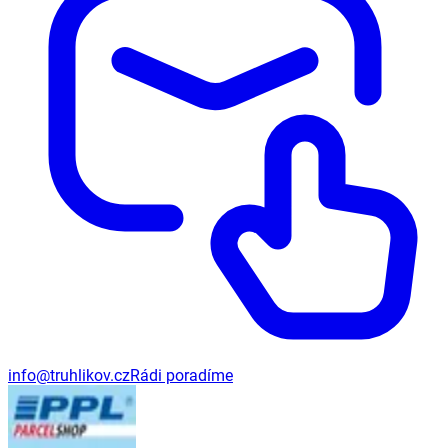
info@truhlikov.cz
Rádi poradíme