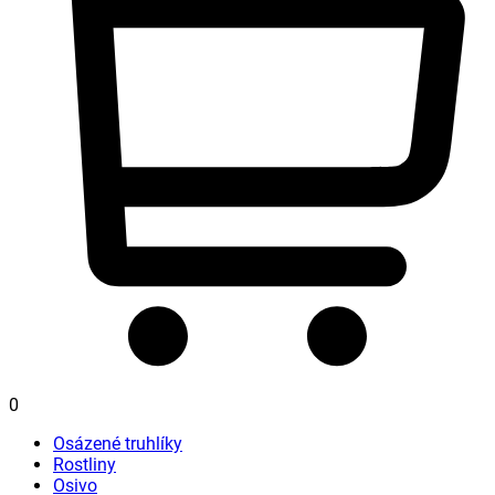
0
Osázené truhlíky
Rostliny
Osivo