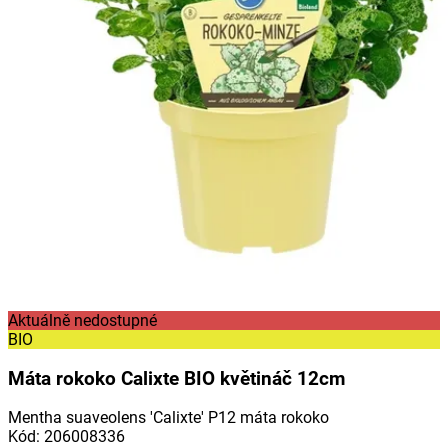
Aktuálně nedostupné
BIO
Máta rokoko Calixte BIO květináč 12cm
Mentha suaveolens 'Calixte' P12 máta rokoko
Kód
:
206008336