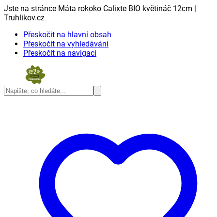
Jste na stránce Máta rokoko Calixte BIO květináč 12cm |
Truhlikov.cz
Přeskočit na hlavní obsah
Přeskočit na vyhledávání
Přeskočit na navigaci