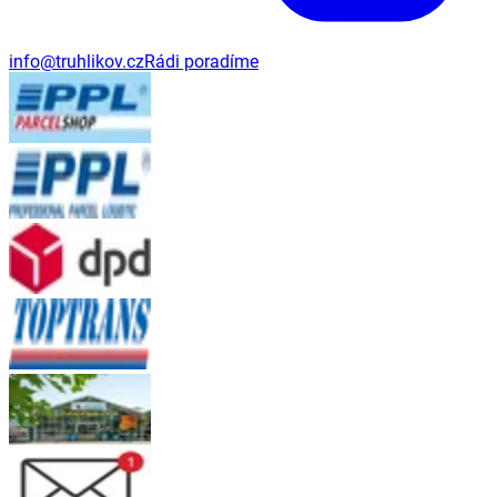
info@truhlikov.cz
Rádi poradíme