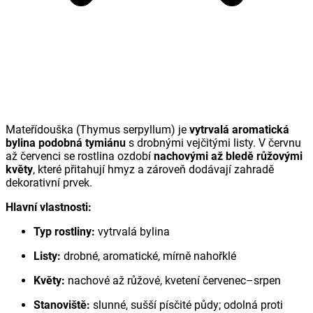
Mateřídouška (
Thymus serpyllum
) je
vytrvalá aromatická
bylina podobná tymiánu
s drobnými vejčitými listy. V červnu
až červenci se rostlina ozdobí
nachovými až bledě růžovými
květy
, které přitahují hmyz a zároveň dodávají zahradě
dekorativní prvek.
Hlavní vlastnosti:
Typ rostliny:
vytrvalá bylina
Listy:
drobné, aromatické, mírně nahořklé
Květy:
nachové až růžové, kvetení červenec–srpen
Stanoviště:
slunné, sušší písčité půdy; odolná proti