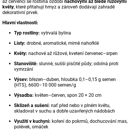
až červenci se rostlina ozdobí
nachovými až bledě růžovými
květy
, které přitahují hmyz a zároveň dodávají zahradě
dekorativní prvek.
Hlavní vlastnosti:
Typ rostliny:
vytrvalá bylina
Listy:
drobné, aromatické, mírně nahořklé
Květy:
nachové až růžové, kvetení červenec–srpen
Stanoviště:
slunné, sušší písčité půdy; odolná proti
vymrzání
Výsev:
březen–duben, hloubka 0,1–0,15 g semen
(HTS), 6600–10 000 semen/g
Výsadba:
květen–červen, spon 20 × 20 cm
Sklizeň a sušení:
nať před nebo v plném květu,
skladovat v suchu a dobře uzavřených nádobách
Využití v kuchyni:
koření do pokrmů, dochucování mas,
polévek, omáček