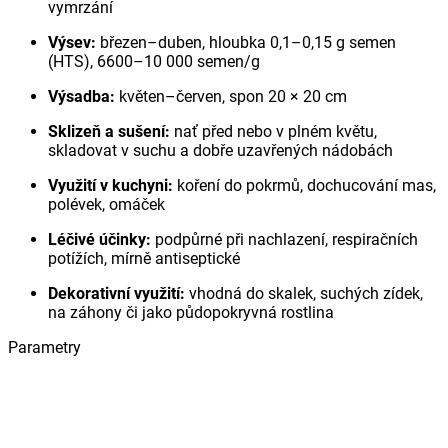
vymrzání
Výsev:
březen–duben, hloubka 0,1–0,15 g semen
(HTS), 6600–10 000 semen/g
Výsadba:
květen–červen, spon 20 × 20 cm
Sklizeň a sušení:
nať před nebo v plném květu,
skladovat v suchu a dobře uzavřených nádobách
Využití v kuchyni:
koření do pokrmů, dochucování mas,
polévek, omáček
Léčivé účinky:
podpůrné při nachlazení, respiračních
potížích, mírně antiseptické
Dekorativní využití:
vhodná do skalek, suchých zídek,
na záhony či jako půdopokryvná rostlina
Parametry