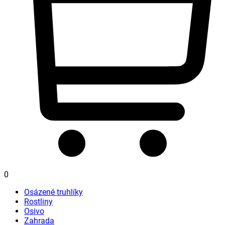
0
Osázené truhlíky
Rostliny
Osivo
Zahrada