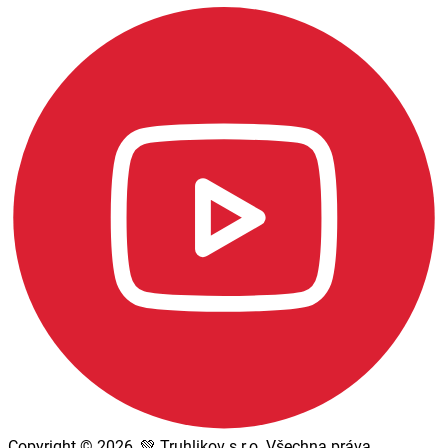
Copyright © 2026, 💚 Truhlikov s.r.o. Všechna práva