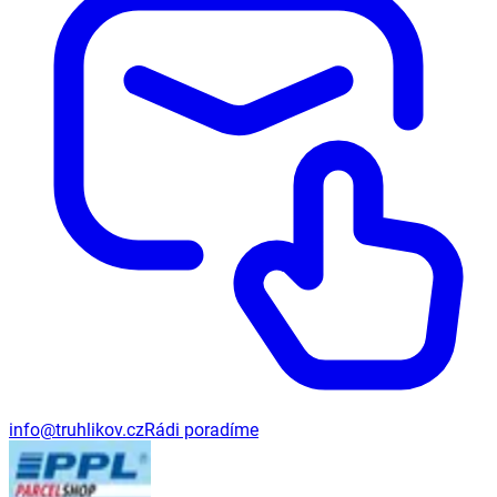
info@truhlikov.cz
Rádi poradíme