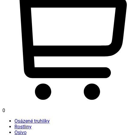
0
Osázené truhlíky
Rostliny
Osivo