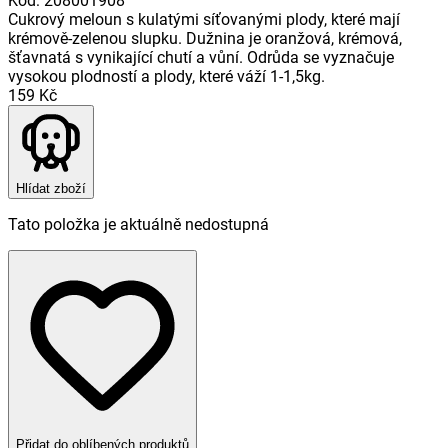
Kód
:
208001908
Cukrový meloun s kulatými síťovanými plody, které mají
krémově-zelenou slupku. Dužnina je oranžová, krémová,
šťavnatá s vynikající chutí a vůní. Odrůda se vyznačuje
vysokou plodností a plody, které váží 1-1,5kg.
159 Kč
Hlídat zboží
Tato položka je aktuálně nedostupná
Přidat do oblíbených produktů