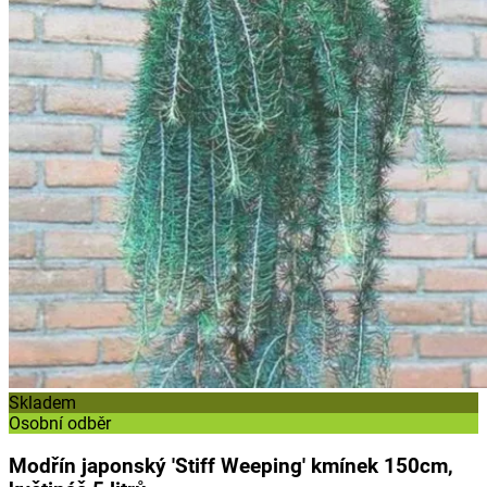
Skladem
Osobní odběr
Modřín japonský 'Stiff Weeping' kmínek 150cm,