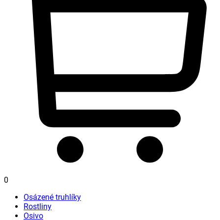
0
Osázené truhlíky
Rostliny
Osivo