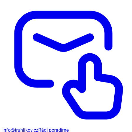
info@truhlikov.cz
Rádi poradíme