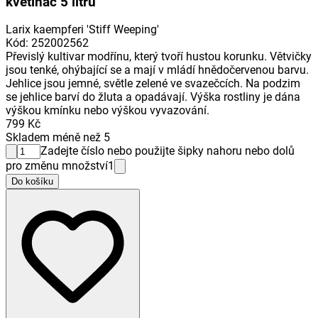
květináč 5 litrů
Larix kaempferi 'Stiff Weeping'
Kód
:
252002562
Převislý kultivar modřínu, který tvoří hustou korunku. Větvičky
jsou tenké, ohýbající se a mají v mládí hnědočervenou barvu.
Jehlice jsou jemné, světle zelené ve svazečcích. Na podzim
se jehlice barví do žluta a opadávají. Výška rostliny je dána
výškou kmínku nebo výškou vyvazování.
799 Kč
Skladem méně než 5
Zadejte číslo nebo použijte šipky nahoru nebo dolů
pro změnu množství
1
Do košíku