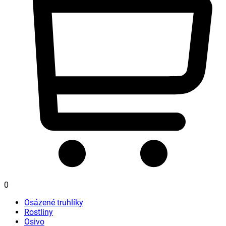
0
Osázené truhlíky
Rostliny
Osivo