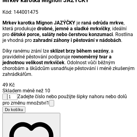
Mrkev karotka Mignon JAZÝČKY
Kód
:
144001475
Mrkev karotka Mignon JAZÝČKY
je
raná odrůda mrkve
,
která produkuje
drobné, jemné a sladké mrkvičky
, ideální
pro
dětské porce, saláty nebo čerstvou konzumaci
. Rostlina
je vhodná pro
zahradní záhony i pěstování v nádobách
.
Díky ranému zrání lze
sklízet brzy během sezóny
, a
pravidelné pěstování podporuje
rovnoměrný tvar a
jednotnou velikost mrkviček
. Odolnost vůči běžným
chorobám a škůdcům usnadňuje pěstování i méně zkušeným
zahrádkářům.
49 Kč
Skladem méně než 10
Zadejte číslo nebo použijte šipky nahoru nebo dolů
pro změnu množství
1
Do košíku