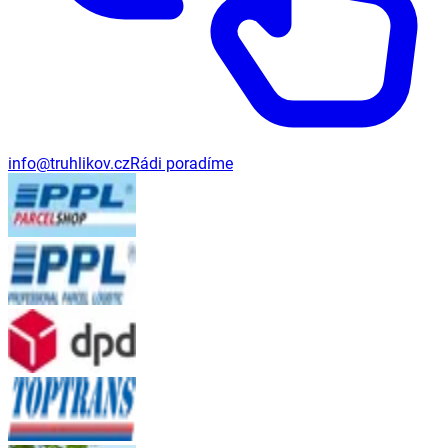
info@truhlikov.cz
Rádi poradíme