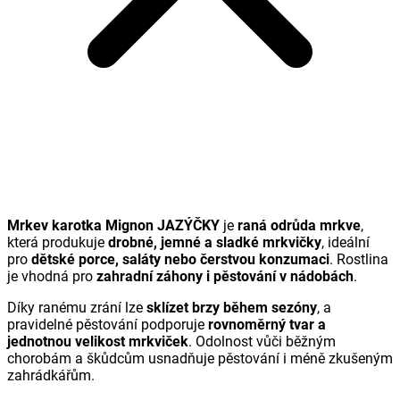
Mrkev karotka Mignon JAZÝČKY
je
raná odrůda mrkve
,
která produkuje
drobné, jemné a sladké mrkvičky
, ideální
pro
dětské porce, saláty nebo čerstvou konzumaci
. Rostlina
je vhodná pro
zahradní záhony i pěstování v nádobách
.
Díky ranému zrání lze
sklízet brzy během sezóny
, a
pravidelné pěstování podporuje
rovnoměrný tvar a
jednotnou velikost mrkviček
. Odolnost vůči běžným
chorobám a škůdcům usnadňuje pěstování i méně zkušeným
zahrádkářům.