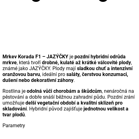
Mrkev Korada F1 – JAZÝČKY
je
pozdní hybridní odrůda
mrkve
, která tvoří
drobné, kulaté až krátké válcovité plody
,
známé jako JAZÝČKY. Plody mají
sladkou chuť a intenzivní
oranžovou barvu
, ideální pro
saláty, čerstvou konzumaci,
dušení nebo dekorativní záhony
.
Rostlina je
odolná vůči chorobám a škůdcům
, nenáročná na
pěstování a dobře snáší běžnou zahradní půdu. Pozdní zrání
umožňuje
delší vegetační období a kvalitní sklizeň pro
skladování
. Hybridní původ zajišťuje
jednotnou velikost a
tvar plodů
.
Parametry