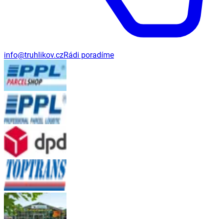
info@truhlikov.cz
Rádi poradíme