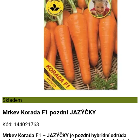
Skladem
Mrkev Korada F1 pozdní JAZÝČKY
Kód
:
144021763
Mrkev Korada F1 – JAZÝČKY
je
pozdní hybridní odrůda