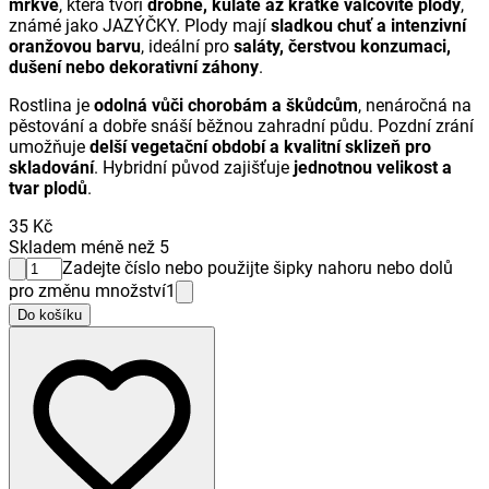
mrkve
, která tvoří
drobné, kulaté až krátké válcovité plody
,
známé jako JAZÝČKY. Plody mají
sladkou chuť a intenzivní
oranžovou barvu
, ideální pro
saláty, čerstvou konzumaci,
dušení nebo dekorativní záhony
.
Rostlina je
odolná vůči chorobám a škůdcům
, nenáročná na
pěstování a dobře snáší běžnou zahradní půdu. Pozdní zrání
umožňuje
delší vegetační období a kvalitní sklizeň pro
skladování
. Hybridní původ zajišťuje
jednotnou velikost a
tvar plodů
.
35 Kč
Skladem méně než 5
Zadejte číslo nebo použijte šipky nahoru nebo dolů
pro změnu množství
1
Do košíku