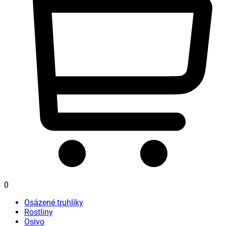
0
Osázené truhlíky
Rostliny
Osivo