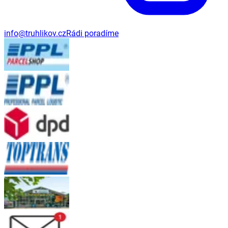
info@truhlikov.cz
Rádi poradíme