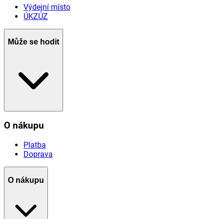
Výdejní místo
ÚKZÚZ
Může se hodit
O nákupu
Platba
Doprava
O nákupu