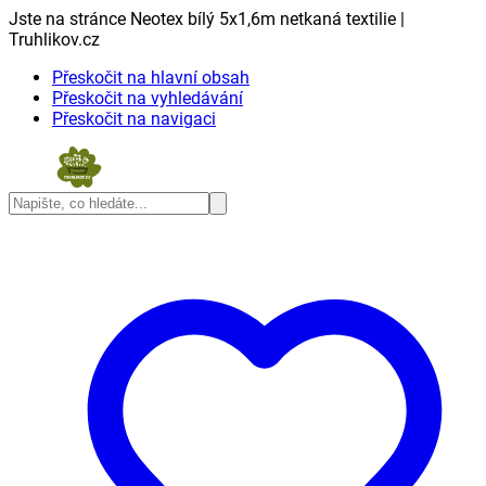
Jste na stránce Neotex bílý 5x1,6m netkaná textilie |
Truhlikov.cz
Přeskočit na hlavní obsah
Přeskočit na vyhledávání
Přeskočit na navigaci