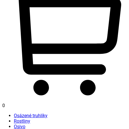
0
Osázené truhlíky
Rostliny
Osivo