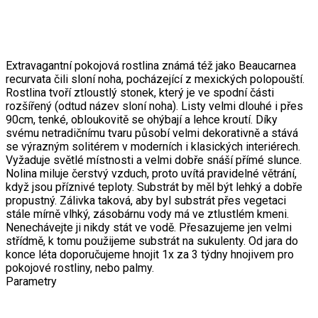
Extravagantní pokojová rostlina známá též jako Beaucarnea
recurvata čili sloní noha, pocházející z mexických polopouští.
Rostlina tvoří ztloustlý stonek, který je ve spodní části
rozšířený (odtud název sloní noha). Listy velmi dlouhé i přes
90cm, tenké, obloukovitě se ohýbají a lehce kroutí. Díky
svému netradičnímu tvaru působí velmi dekorativně a stává
se výrazným solitérem v moderních i klasických interiérech.
Vyžaduje světlé místnosti a velmi dobře snáší přímé slunce.
Nolina miluje čerstvý vzduch, proto uvítá pravidelné větrání,
když jsou příznivé teploty. Substrát by měl být lehký a dobře
propustný. Zálivka taková, aby byl substrát přes vegetaci
stále mírně vlhký, zásobárnu vody má ve ztlustlém kmeni.
Nenechávejte ji nikdy stát ve vodě. Přesazujeme jen velmi
střídmě, k tomu použijeme substrát na sukulenty. Od jara do
konce léta doporučujeme hnojit 1x za 3 týdny hnojivem pro
pokojové rostliny, nebo palmy.
Parametry