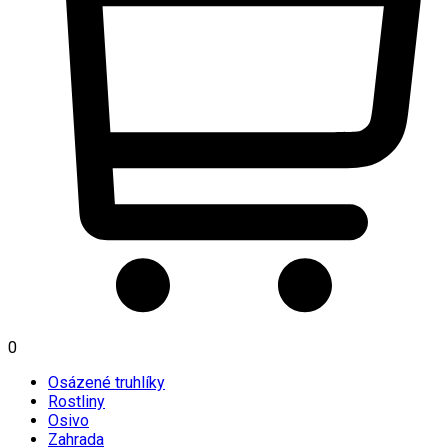
0
Osázené truhlíky
Rostliny
Osivo
Zahrada