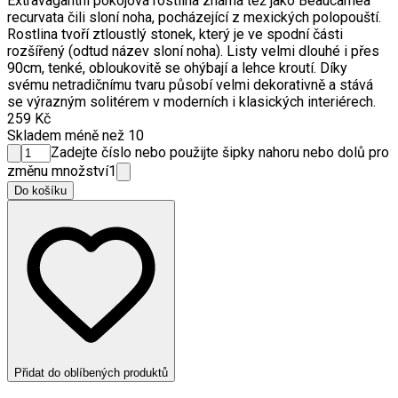
Extravagantní pokojová rostlina známá též jako Beaucarnea
recurvata čili sloní noha, pocházející z mexických polopouští.
Rostlina tvoří ztloustlý stonek, který je ve spodní části
rozšířený (odtud název sloní noha). Listy velmi dlouhé i přes
90cm, tenké, obloukovitě se ohýbají a lehce kroutí. Díky
svému netradičnímu tvaru působí velmi dekorativně a stává
se výrazným solitérem v moderních i klasických interiérech.
259 Kč
Skladem méně než 10
Zadejte číslo nebo použijte šipky nahoru nebo dolů pro
změnu množství
1
Do košíku
Přidat do oblíbených produktů