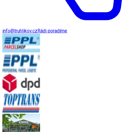
info@truhlikov.cz
Rádi poradíme