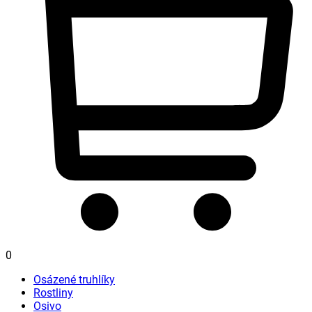
0
Osázené truhlíky
Rostliny
Osivo