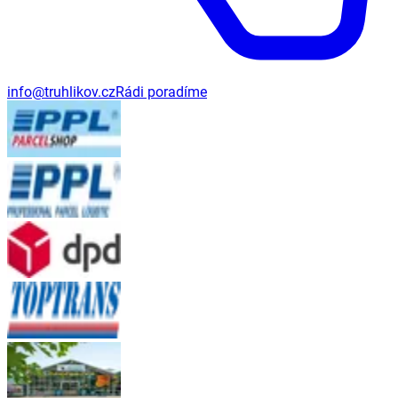
info@truhlikov.cz
Rádi poradíme