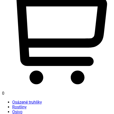
0
Osázené truhlíky
Rostliny
Osivo