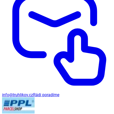
info@truhlikov.cz
Rádi poradíme