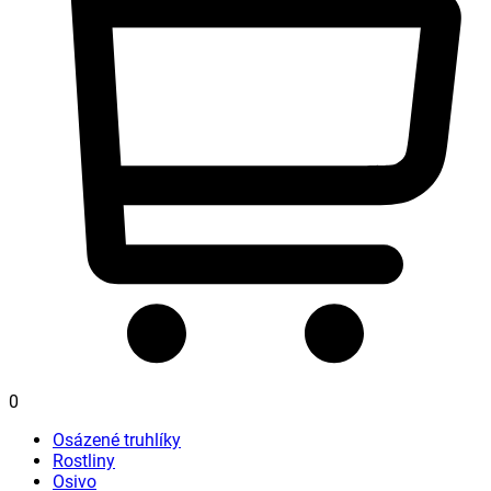
0
Osázené truhlíky
Rostliny
Osivo