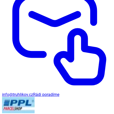
info@truhlikov.cz
Rádi poradíme