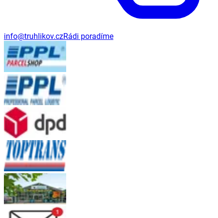
info@truhlikov.cz
Rádi poradíme