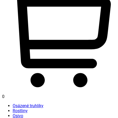
0
Osázené truhlíky
Rostliny
Osivo