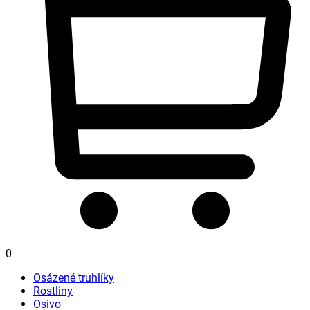
0
Osázené truhlíky
Rostliny
Osivo