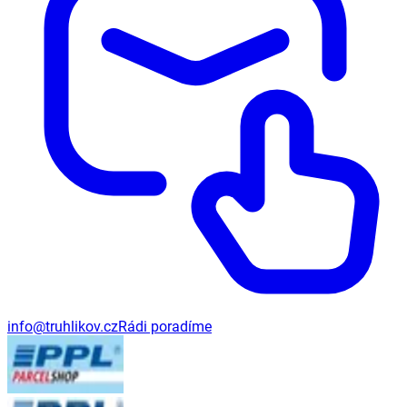
info@truhlikov.cz
Rádi poradíme