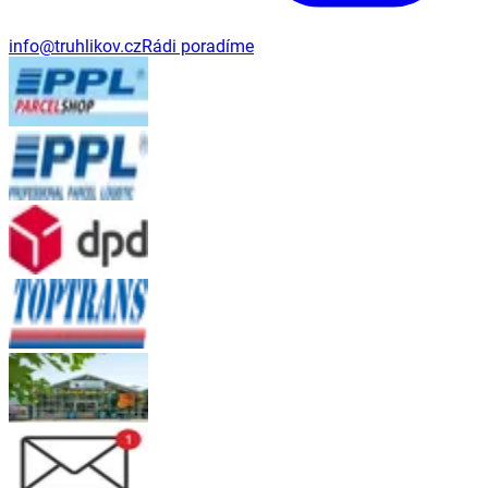
info@truhlikov.cz
Rádi poradíme