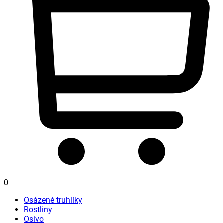
0
Osázené truhlíky
Rostliny
Osivo