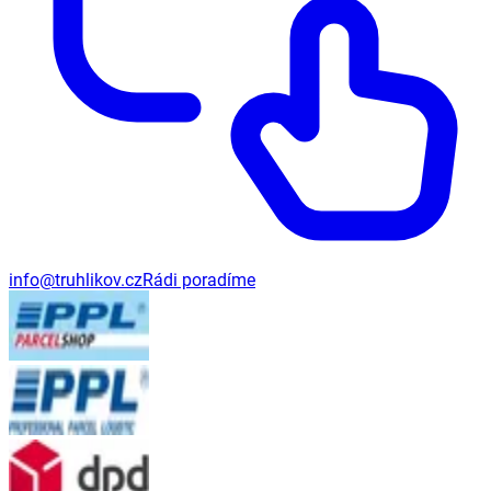
info@truhlikov.cz
Rádi poradíme