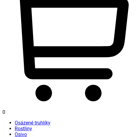
0
Osázené truhlíky
Rostliny
Osivo