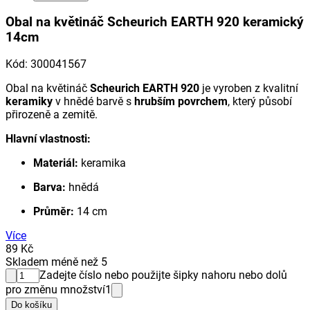
Obal na květináč Scheurich EARTH 920 keramický
14cm
Kód
:
300041567
Obal na květináč
Scheurich EARTH 920
je vyroben z kvalitní
keramiky
v hnědé barvě s
hrubším povrchem
, který působí
přirozeně a zemitě.
Hlavní vlastnosti:
Materiál:
keramika
Barva:
hnědá
Průměr:
14 cm
Více
89 Kč
Skladem méně než 5
Zadejte číslo nebo použijte šipky nahoru nebo dolů
pro změnu množství
1
Do košíku