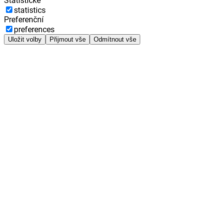
Statistické
statistics
Preferenční
preferences
Uložit volby
Přijmout vše
Odmítnout vše