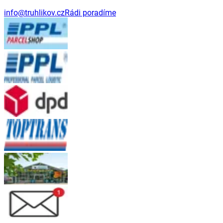
info@truhlikov.cz
Rádi poradíme