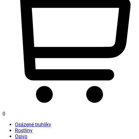
0
Osázené truhlíky
Rostliny
Osivo