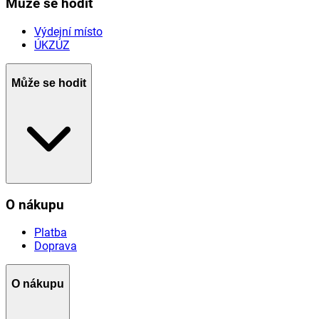
Může se hodit
Výdejní místo
ÚKZÚZ
Může se hodit
O nákupu
Platba
Doprava
O nákupu