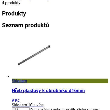
4
produkty
Produkty
Seznam produktů
Skladem
Hřeb plastový k obrubníku d16mm
9 Kč
Skladem 10 a více
Zadejte číslo nebo použijte šipky nahoru