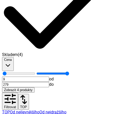
Skladem
(
4
)
Cena
od
do
Zobrazit
4
produkty
Filtrovat
TOP
TOP
Od nejlevnějšího
Od nejdražšího