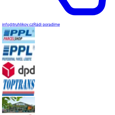
info@truhlikov.cz
Rádi poradíme