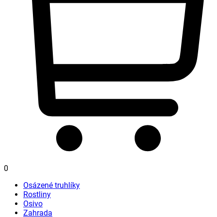
0
Osázené truhlíky
Rostliny
Osivo
Zahrada