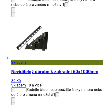
nebo dolů pro změnu množství
1
Skladem
Neviditelný obrubník zahradní 60x1000mm
89 Kč
Skladem 10 a více
Zadejte číslo nebo použijte šipky nahoru nebo
dolů pro změnu množství
1