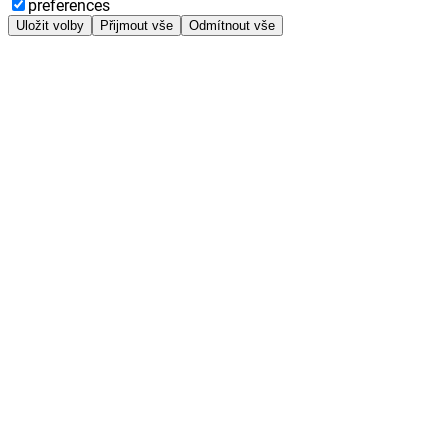
preferences
Uložit volby
Přijmout vše
Odmítnout vše