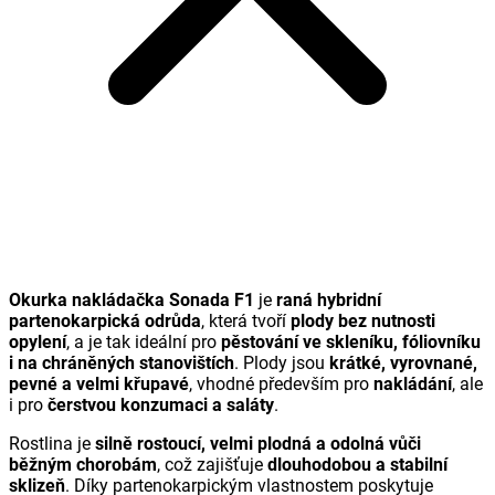
Okurka nakládačka Sonada F1
je
raná hybridní
partenokarpická odrůda
, která tvoří
plody bez nutnosti
opylení
, a je tak ideální pro
pěstování ve skleníku, fóliovníku
i na chráněných stanovištích
. Plody jsou
krátké, vyrovnané,
pevné a velmi křupavé
, vhodné především pro
nakládání
, ale
i pro
čerstvou konzumaci a saláty
.
Rostlina je
silně rostoucí, velmi plodná a odolná vůči
běžným chorobám
, což zajišťuje
dlouhodobou a stabilní
sklizeň
. Díky partenokarpickým vlastnostem poskytuje