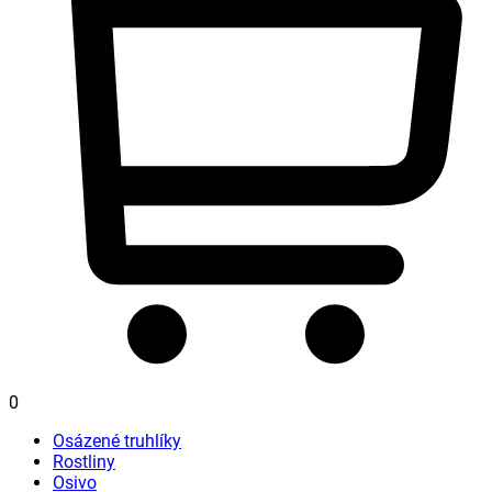
0
Osázené truhlíky
Rostliny
Osivo