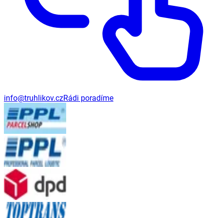
info@truhlikov.cz
Rádi poradíme