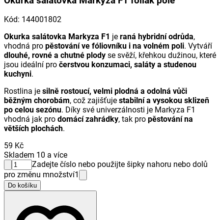
Okurka salátovka Markyza F1 foliák pole
Kód
:
144001802
Okurka salátovka Markyza F1
je
raná hybridní odrůda
,
vhodná pro
pěstování ve fóliovníku i na volném poli
. Vytváří
dlouhé, rovné a chutné plody
se svěží, křehkou dužinou, které
jsou ideální pro
čerstvou konzumaci, saláty a studenou
kuchyni
.
Rostlina je
silně rostoucí, velmi plodná a odolná vůči
běžným chorobám
, což zajišťuje
stabilní a vysokou sklizeň
po celou sezónu
. Díky své univerzálnosti je Markyza F1
vhodná jak pro
domácí zahrádky
, tak pro
pěstování na
větších plochách
.
59 Kč
Skladem 10 a více
Zadejte číslo nebo použijte šipky nahoru nebo dolů
pro změnu množství
1
Do košíku