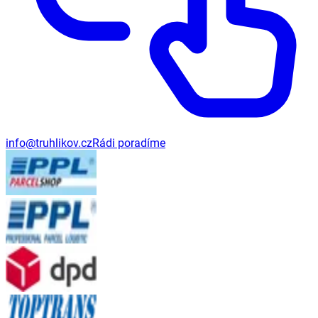
info@truhlikov.cz
Rádi poradíme