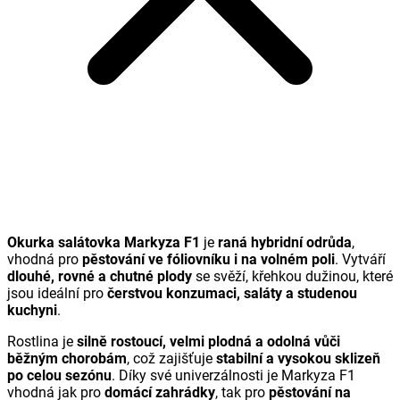
Okurka salátovka Markyza F1
je
raná hybridní odrůda
,
vhodná pro
pěstování ve fóliovníku i na volném poli
. Vytváří
dlouhé, rovné a chutné plody
se svěží, křehkou dužinou, které
jsou ideální pro
čerstvou konzumaci, saláty a studenou
kuchyni
.
Rostlina je
silně rostoucí, velmi plodná a odolná vůči
běžným chorobám
, což zajišťuje
stabilní a vysokou sklizeň
po celou sezónu
. Díky své univerzálnosti je Markyza F1
vhodná jak pro
domácí zahrádky
, tak pro
pěstování na