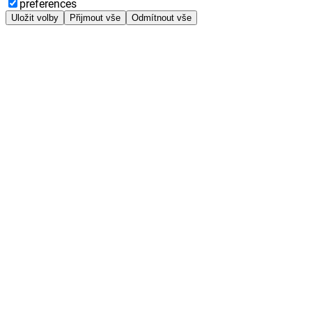
preferences
Uložit volby
Přijmout vše
Odmítnout vše