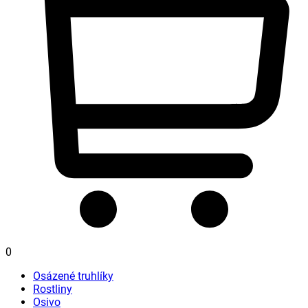
0
Osázené truhlíky
Rostliny
Osivo