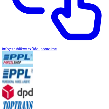
info@truhlikov.cz
Rádi poradíme