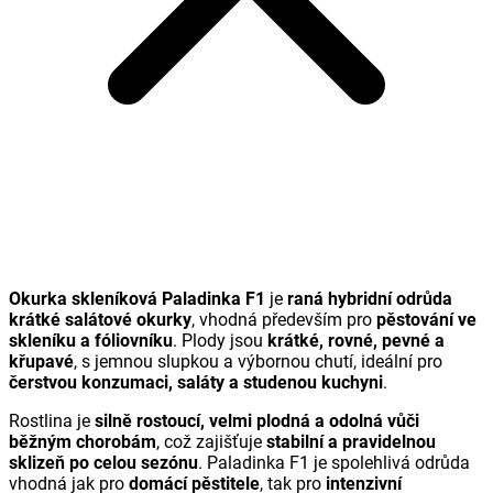
Okurka skleníková Paladinka F1
je
raná hybridní odrůda
krátké salátové okurky
, vhodná především pro
pěstování ve
skleníku a fóliovníku
. Plody jsou
krátké, rovné, pevné a
křupavé
, s jemnou slupkou a výbornou chutí, ideální pro
čerstvou konzumaci, saláty a studenou kuchyni
.
Rostlina je
silně rostoucí, velmi plodná a odolná vůči
běžným chorobám
, což zajišťuje
stabilní a pravidelnou
sklizeň po celou sezónu
. Paladinka F1 je spolehlivá odrůda
vhodná jak pro
domácí pěstitele
, tak pro
intenzivní