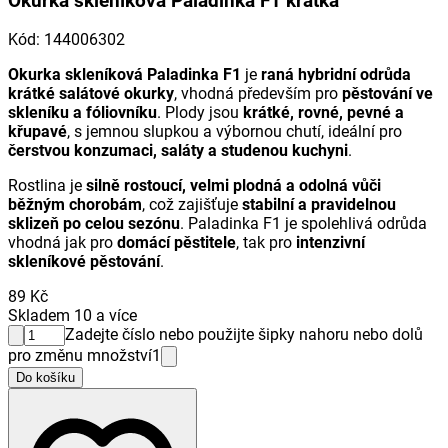
Okurka skleníková Paladinka F1 krátká
Kód
:
144006302
Okurka skleníková Paladinka F1
je
raná hybridní odrůda
krátké salátové okurky
, vhodná především pro
pěstování ve
skleníku a fóliovníku
. Plody jsou
krátké, rovné, pevné a
křupavé
, s jemnou slupkou a výbornou chutí, ideální pro
čerstvou konzumaci, saláty a studenou kuchyni
.
Rostlina je
silně rostoucí, velmi plodná a odolná vůči
běžným chorobám
, což zajišťuje
stabilní a pravidelnou
sklizeň po celou sezónu
. Paladinka F1 je spolehlivá odrůda
vhodná jak pro
domácí pěstitele
, tak pro
intenzivní
skleníkové pěstování
.
89 Kč
Skladem 10 a více
Zadejte číslo nebo použijte šipky nahoru nebo dolů
pro změnu množství
1
Do košíku