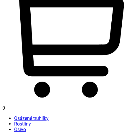
0
Osázené truhlíky
Rostliny
Osivo