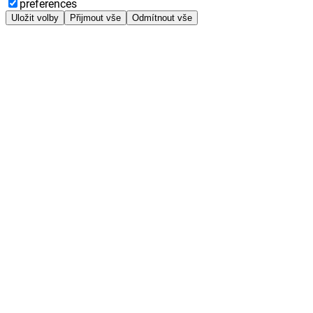
preferences
Uložit volby
Přijmout vše
Odmítnout vše