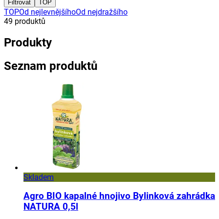
Filtrovat
TOP
TOP
Od nejlevnějšího
Od nejdražšího
49
produktů
Produkty
Seznam produktů
Skladem
Agro BIO kapalné hnojivo Bylinková zahrádka
NATURA 0,5l