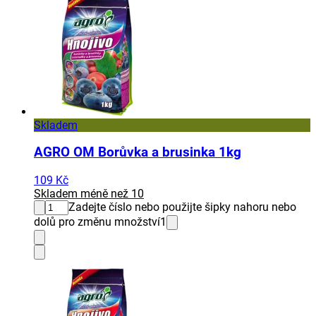
Skladem
AGRO OM Borůvka a brusinka 1kg
109 Kč
Skladem méně než 10
Zadejte číslo nebo použijte šipky nahoru nebo
dolů pro změnu množství
1