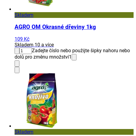
Skladem
AGRO OM Okrasné dřeviny 1kg
109 Kč
Skladem 10 a více
Zadejte číslo nebo použijte šipky nahoru nebo
dolů pro změnu množství
1
Skladem