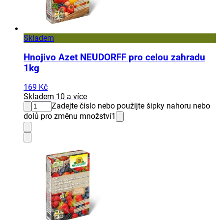
Skladem
Hnojivo Azet NEUDORFF pro celou zahradu
1kg
169 Kč
Skladem 10 a více
Zadejte číslo nebo použijte šipky nahoru nebo
dolů pro změnu množství
1