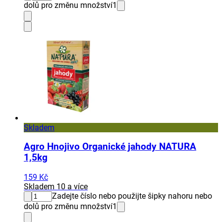
dolů pro změnu množství
1
Skladem
Agro Hnojivo Organické jahody NATURA
1,5kg
159 Kč
Skladem 10 a více
Zadejte číslo nebo použijte šipky nahoru nebo
dolů pro změnu množství
1