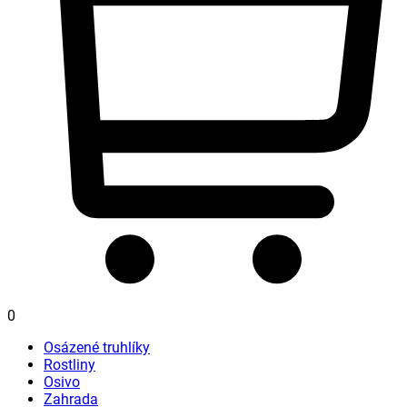
0
Osázené truhlíky
Rostliny
Osivo
Zahrada