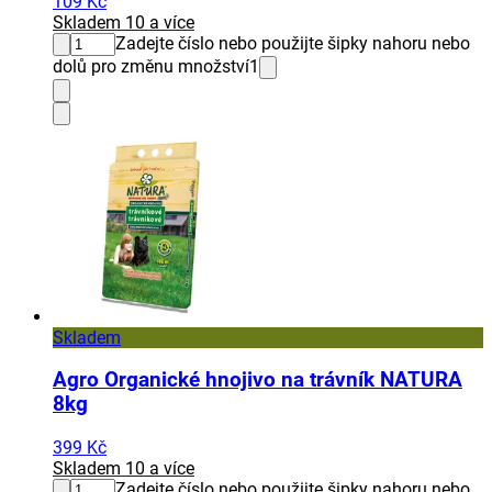
109 Kč
Skladem 10 a více
Zadejte číslo nebo použijte šipky nahoru nebo
dolů pro změnu množství
1
Skladem
Agro Organické hnojivo na trávník NATURA
8kg
399 Kč
Skladem 10 a více
Zadejte číslo nebo použijte šipky nahoru nebo