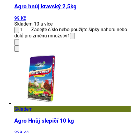
Agro hnůj kravský 2,5kg
99 Kč
Skladem 10 a více
Zadejte číslo nebo použijte šipky nahoru nebo
dolů pro změnu množství
1
Skladem
Agro Hnůj slepičí 10 kg
329 Kč