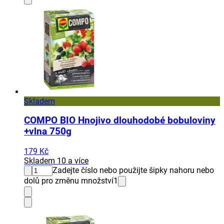
Skladem
COMPO BIO Hnojivo dlouhodobé bobuloviny
+vlna 750g
179 Kč
Skladem 10 a více
Zadejte číslo nebo použijte šipky nahoru nebo
dolů pro změnu množství
1