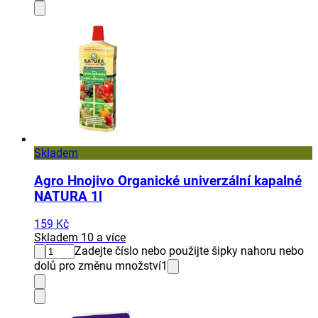
Skladem
Agro Hnojivo Organické univerzální kapalné
NATURA 1l
159 Kč
Skladem 10 a více
Zadejte číslo nebo použijte šipky nahoru nebo
dolů pro změnu množství
1