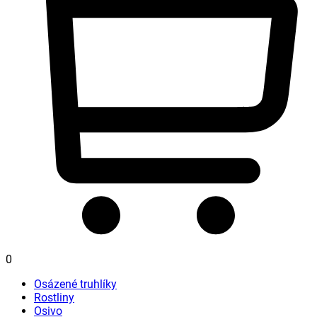
0
Osázené truhlíky
Rostliny
Osivo