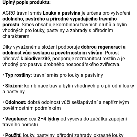
Úplný popis produktu:
AGRO travní směs
Louka a pastvina
je určena pro vytvoření
odolného, pestrého a přírodně vypadajícího travního
porostu
. Směs obsahuje kombinaci travních druhů a bylin
vhodných pro louky, pastviny a zahrady s přírodním
charakterem.
Díky vyváženému složení podporuje
dobrou regeneraci a
odolnost vůči sešlapu a povětrnostním vlivům
. Porost
přispívá k
biodiverzitě
, podporuje rozmanitost rostlin a je
vhodný pro pastvu drobného hospodářského zvířectva.
•
Typ rostliny:
travní směs pro louky a pastviny
•
Složení:
kombinace trav a bylin vhodných pro přírodní louky
a pastviny
•
Odolnost:
dobrá odolnost vůči sešlapávání a nepříznivým
povětrnostním podmínkám
•
Vegetace:
cca
2–4 týdny
od výsevu do začátku zapojení
travního porostu
•
Použití:
louky, pastviny, přírodní zahrady, okrasné louky