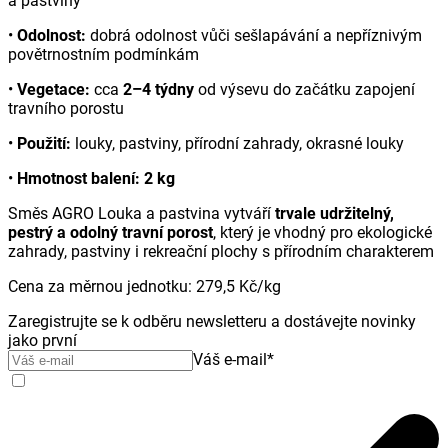
a pastviny
•
Odolnost:
dobrá odolnost vůči sešlapávání a nepříznivým
povětrnostním podmínkám
•
Vegetace:
cca
2–4 týdny
od výsevu do začátku zapojení
travního porostu
•
Použití:
louky, pastviny, přírodní zahrady, okrasné louky
•
Hmotnost balení:
2 kg
Směs AGRO Louka a pastvina vytváří
trvale udržitelný,
pestrý a odolný travní porost
, který je vhodný pro ekologické
zahrady, pastviny i rekreační plochy s přírodním charakterem
Cena za měrnou jednotku
:
279,5 Kč
/
kg
Zaregistrujte se k odběru newsletteru a dostávejte novinky
jako první
Váš e-mail
*