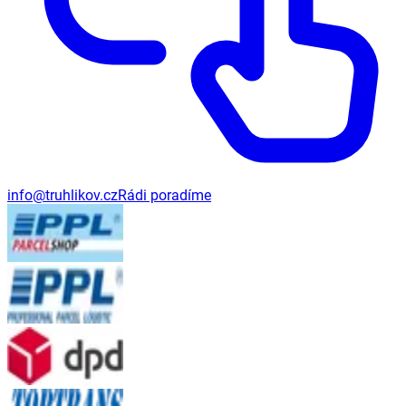
info@truhlikov.cz
Rádi poradíme