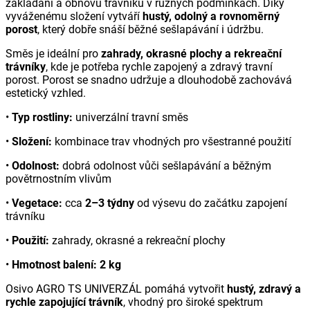
zakládání a obnovu trávníků v různých podmínkách. Díky
vyváženému složení vytváří
hustý, odolný a rovnoměrný
porost
, který dobře snáší běžné sešlapávání i údržbu.
Směs je ideální pro
zahrady, okrasné plochy a rekreační
trávníky
, kde je potřeba rychle zapojený a zdravý travní
porost. Porost se snadno udržuje a dlouhodobě zachovává
estetický vzhled.
•
Typ rostliny:
univerzální travní směs
•
Složení:
kombinace trav vhodných pro všestranné použití
•
Odolnost:
dobrá odolnost vůči sešlapávání a běžným
povětrnostním vlivům
•
Vegetace:
cca
2–3 týdny
od výsevu do začátku zapojení
trávníku
•
Použití:
zahrady, okrasné a rekreační plochy
•
Hmotnost balení:
2 kg
Osivo AGRO TS UNIVERZÁL pomáhá vytvořit
hustý, zdravý a
rychle zapojující trávník
, vhodný pro široké spektrum