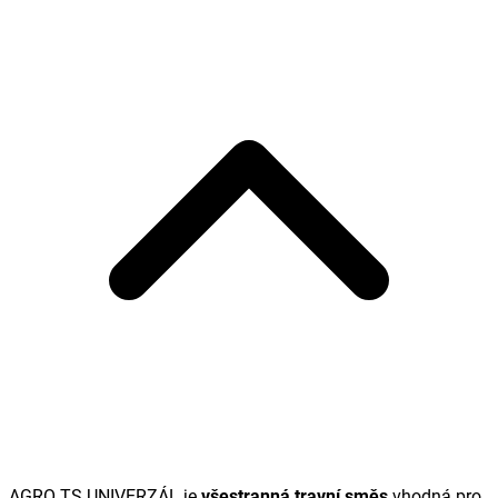
AGRO TS UNIVERZÁL je
všestranná travní směs
vhodná pro