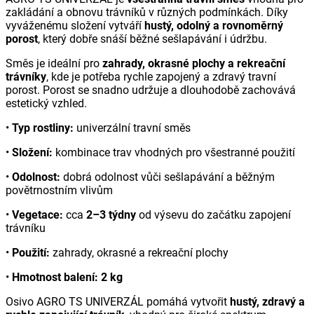
zakládání a obnovu trávníků v různých podmínkách. Díky
vyváženému složení vytváří
hustý, odolný a rovnoměrný
porost
, který dobře snáší běžné sešlapávání i údržbu.
Směs je ideální pro
zahrady, okrasné plochy a rekreační
trávníky
, kde je potřeba rychle zapojený a zdravý travní
porost. Porost se snadno udržuje a dlouhodobě zachovává
estetický vzhled.
•
Typ rostliny:
univerzální travní směs
•
Složení:
kombinace trav vhodných pro všestranné použití
•
Odolnost:
dobrá odolnost vůči sešlapávání a běžným
povětrnostním vlivům
•
Vegetace:
cca
2–3 týdny
od výsevu do začátku zapojení
trávníku
•
Použití:
zahrady, okrasné a rekreační plochy
•
Hmotnost balení:
2 kg
Osivo AGRO TS UNIVERZÁL pomáhá vytvořit
hustý, zdravý a