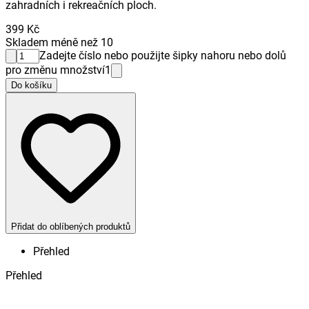
zahradních i rekreačních ploch.
399 Kč
Skladem méně než 10
Zadejte číslo nebo použijte šipky nahoru nebo dolů
pro změnu množství
1
Do košíku
Přidat do oblíbených produktů
Přehled
Přehled