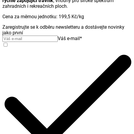
rychle zapojující trávník
, vhodný pro široké spektrum
zahradních i rekreačních ploch.
Cena za měrnou jednotku
:
199,5 Kč
/
kg
Zaregistrujte se k odběru newsletteru a dostávejte novinky
jako první
Váš e-mail
*