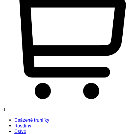
0
Osázené truhlíky
Rostliny
Osivo