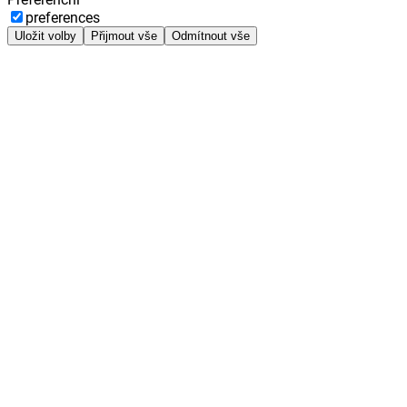
preferences
Uložit volby
Přijmout vše
Odmítnout vše