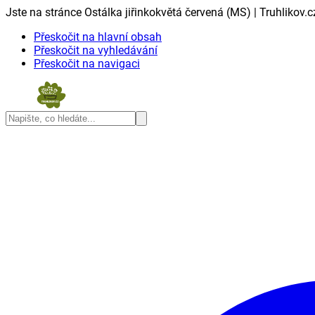
Jste na stránce Ostálka jiřinkokvětá červená (MS) | Truhlikov.c
Přeskočit na hlavní obsah
Přeskočit na vyhledávání
Přeskočit na navigaci